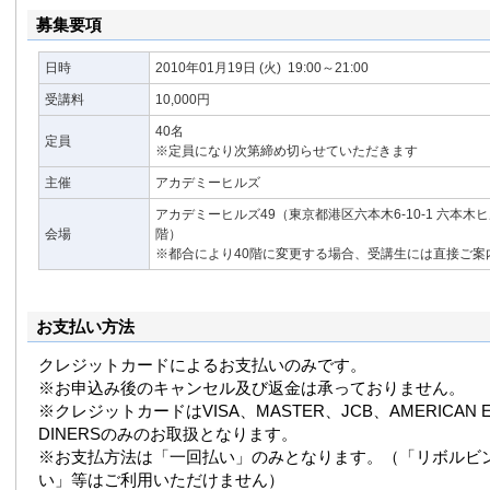
プレゼンテーション力を鍛えるトレーニングブック（かん
募集要項
日時
2010年01月19日
(火)
19:00～21:00
受講料
10,000円
40名
定員
※定員になり次第締め切らせていただきます
主催
アカデミーヒルズ
アカデミーヒルズ49（東京都港区六本木6-10-1 六本木
会場
階）
※都合により40階に変更する場合、受講生には直接ご案
お支払い方法
クレジットカードによるお支払いのみです。
※お申込み後のキャンセル及び返金は承っておりません。
※クレジットカードはVISA、MASTER、JCB、AMERICAN E
DINERSのみのお取扱となります。
※お支払方法は「一回払い」のみとなります。（「リボルビ
い」等はご利用いただけません）