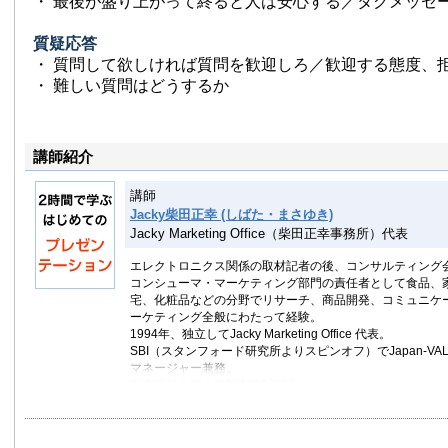
・ 最後が盛り上がって終ると人は安心する／タグメッセ
質疑応答
・ 質問して欲しければ質問を歓迎しろ／歓迎する態度、
・ 難しい質問はどうするか
講師紹介
講師
Jacky柴田正幸 (しばた・まさゆき)
Jacky Marketing Office（柴田正幸事務所）代表
エレクトロニクス関係の取材記者の後、コンサルティング
コンシューマ・マーケティング部門の責任者として食品、
宅、化粧品などの分野でリサーチ、商品開発、コミュニケ
ーケティング全般にわたって経験。
1994年、独立してJacky Marketing Office 代表。
SBI（スタンフォード研究所よりスピンオフ）でJapan-V
マネージャー兼務。
東京理科大学大学院 MOT 講師。
著書：
競争優位のマーケティング（PHP研究所）