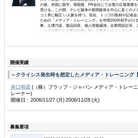
の後、米国に留学。帰国後、PR会社にて企業の広報業務
受ける。この間、テレビ媒体や新聞媒体を中心に多くのメ
コミ界に幅広 い人脈を持つ。現在、トップの取材や記者会
ための「メディア・トレーニング」を年間200件程手がけ
事、土壌汚染、製品回収、個人情報漏洩、企業間訴訟等、
ントの分野でも企業や行政に対して数多くのコンサルティ
富なメディア対応経験やクライシスマネジメント経験を活
筆活動も行っている。
開催実績
～クライシス発生時を想定したメディア・トレーニング
井口明彦
(（株）プラップ・ジャパン メディア・トレーニ
レーナー)
開催日 : 2006/11/27
(月)
2006/11/28
(火)
募集要項