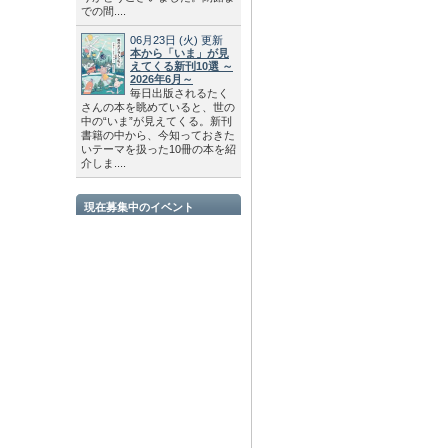
での間....
06月23日
(火)
更新
本から「いま」が見
えてくる新刊10選 ～
2026年6月～
毎日出版されるたく
さんの本を眺めていると、世の
中の“いま”が見えてくる。新刊
書籍の中から、今知っておきた
いテーマを扱った10冊の本を紹
介しま....
現在募集中のイベント