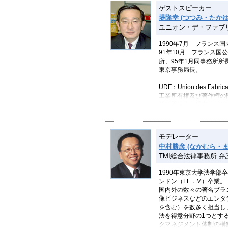
［現］・総務省 「イン
ゲストスピーカー
会」 委員
堤隆幸 (つつみ・たかゆ
［現］・警察庁・総務省
ユニオン・デ・ファブ
プ」 委員
［現］・通信放送研究機
1990年7月 フランス
委員会」 委員
91年10月 フランス
［元］・総務省 「迷惑
所、95年1月同事務所所
［元］・総務省 「IP
東京事務局長。
［現］・警察庁 「総合
［現］・警視庁 「ハイ
UDF：Union des Fabrica
工業所有権及び著作権の
［業界関連］
益社団法人。現在、パリ
［現］・社団法人テレコ
日本では、東京事務所が1
［現］・同 ネットビジ
於いての法人格を取得し
［現］・同 関東地区協
京」となる。日本では、
［現］・同 支部運営委
モデレーター
ている。
［現］・プロバイダ責任
中村勝彦 (なかむら・ま
偽造品の流通情報の収集
［現］・同 著作権関係
TMI総合法律事務所 弁
での偽造品排除活動等々
［現］・同 商標権関係
いる。
［現］・インターネット
1990年東京大学法学部
［現］・電気通信サービ
ンドン（LL．M）卒業。
［現］・同 広告表示自
国内外の数々の著名ブラ
［現］・電気通信認定個
像ビジネスなどのエンタ
を含む）を数多く担当し
法を得意分野の1つとす
クマネジメント体制の構