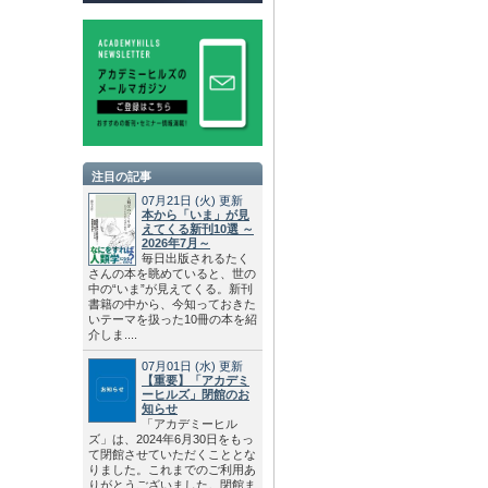
注目の記事
07月21日
(火)
更新
本から「いま」が見
えてくる新刊10選 ～
2026年7月～
毎日出版されるたく
さんの本を眺めていると、世の
中の“いま”が見えてくる。新刊
書籍の中から、今知っておきた
いテーマを扱った10冊の本を紹
介しま....
07月01日
(水)
更新
【重要】「アカデミ
ーヒルズ」閉館のお
知らせ
「アカデミーヒル
ズ」は、2024年6月30日をもっ
て閉館させていただくこととな
りました。これまでのご利用あ
りがとうございました。閉館ま