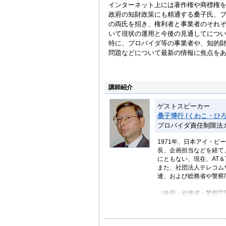
インターネット上には著作権や商標権
政府の知財政策にも精通する桑子氏、
の両氏を招き、権利者と事業者のそれ
いて現状の運用と今後の見通してにつ
特に、プロバイダ等の事業者や、知的
問題などについて最新の情報に焦点を
講師紹介
ゲストスピーカー
桑子博行 (くわこ・ひろ
プロバイダ責任制限法
1971年、日本アイ・
長、企画担当などを経て
にともない、現在、AT
また、社団法人テレコム
連、および総務省や警察
［政府・総務省・警察庁
［現］・総務省 「電気
会」 委員
［現］・総務省 「電気