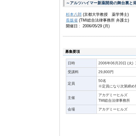
～アルツハイマー新薬開発の舞台裏と
杉本八郎
(京都大学教授 薬学博士)
長坂省
(TMI総合法律事務所 弁護士)
開催日 : 2006/05/29
(月)
募集要項
日時
2006年06月20日
(火)
受講料
29,800円
50名
定員
※定員になり次第締め
アカデミーヒルズ
主催
TMI総合法律事務所
会場
アカデミーヒルズ