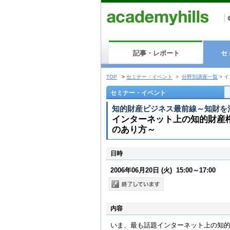
記事・レポート
セ
TOP
>
セミナー・イベント
>
分野別講座一覧
>
イ
セミナー・イベント
知的財産ビジネス最前線～知財を
インターネット上の知的財産
のあり方～
日時
2006年06月20日
(火)
15:00～17:00
内容
いま、最も話題インターネット上の知