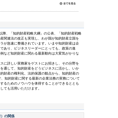
すべて読む
権、コンプライアンス、リスクマネジメント、訴訟・
法。
設置以降、「知的財産戦略大綱」の公表、「知的財産戦略
財産関連法の改正も実現し、わが国が知的財産立国を
フラが急速に整備されています。いまや知的財産は企
つであり、ビジネスリーダーにとっても、政策の進
事例など知的財産に関わる最新動向は大変気がかりな
ネスに詳しい実務家をゲストにお招きし、その分野を
ンを通して、知的財産をどうビジネスに活かし、いか
知的財産の権利化、法的保護の観点から、知的財産の
で、知的財産に関する最新の企業法務の実務について
用するためのノウハウを体得することができるととも
としても活用いただけます。
者）の関係