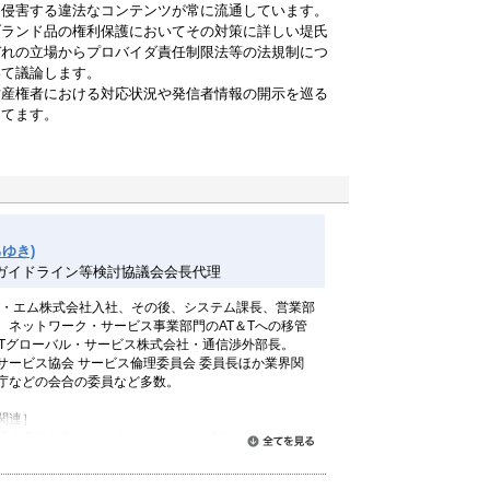
を侵害する違法なコンテンツが常に流通しています。
ブランド品の権利保護においてその対策に詳しい堤氏
ぞれの立場からプロバイダ責任制限法等の法規制につ
いて議論します。
財産権者における対応状況や発信者情報の開示を巡る
あてます。
ゆき)
ガイドライン等検討協議会会長代理
ビー・エム株式会社入社、その後、システム課長、営業部
、ネットワーク・サービス事業部門のAT＆Tへの移管
＆Tグローバル・サービス株式会社・通信渉外部長。
サービス協会 サービス倫理委員会 委員長ほか業界関
庁などの会合の委員など多数。
関連］
通信事業分野におけるプライバシー情報に関する懇談
すべて読む
通信消費者支援連絡会」 委員