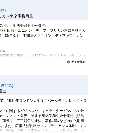
ターネット上の違法・有害情報への対応に関する研究
き)
 「ホットラインの運用ガイドライン検討サブグルー
リカン東京事務局長
構 「通信・放送新規事業助成金交付業務に係る評価
国立パリ大学法学部学士号取得。
国公益社団法人ユニオン・デ・ファブリカン東京事務所入
メールへの対応の在り方に関する研究会」 委員
長、05年3月 中間法人ユニオン・デ・ファブリカン
インフラ研究会 セキュリティWG」 委員
セキュリティ対策会議」 委員
テク犯罪対策協議会」 副会長
nts.
国際保護を目的として1872年に設立されたフランス公
に本部が置かれ、会員数は約400社。
ムサービス協会 サービス倫理委員会 委員長
すべて読む
980年に設置された。同事務所は、2005年より日本に
ネス21研究会全国主査
「有限責任中間法人ユニオン・デ・ファブリカン東
議会 事務局長
海外著名ブランドの偽造品排除に活動の主体が置かれ
員会 委員長
制限法ガイドライン等検討協議会 会長代理
さひこ)
、取締当局への対応・働きかけ、弁護士と連携した形
ワーキンググループ主査
護士
、偽造品の流通に現実的に対応した対策活動を行って
ワーキンググループ主査
接続サービス安全・安心マーク制度審査委員会 委員
卒業。1999年ロンドン大学ユニバーシティカレッジ・ロ
ス向上推進協議会 会長代理
主基準ワーキンググループ主査
ンドに関するビジネスや、キャラクタービジネスや映
人情報保護団体 業務企画委員会 委員長
テインメント業界に関する契約業務や紛争案件（訴訟
、商標法、不正競争防止法、著作権法などの知的財産
る。また、広報法務戦略やコンプライアンス体制・リス
築・整備に関連する実践的アドバイスを数多く行って