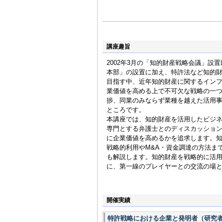
いる。
主な専門領域：知的財産
争訟、会社法、独占禁止
講座趣旨
2002年3月の「知的財産戦略会議」
本部」の設置に加え、特許法など知的
目指す中、近年知的財産に関するイン
業価値を高める上で不可欠な戦略の一
捗、同業のみならず業種を越えた活用
ところです。
本講座では、知的財産を活用したビジ
専門とする弁護士とのディスカッショ
に企業価値を高めるかを追求します。
戦略的利用やM&A・資金調達の方法ま
も解説します。知的財産を戦略的に活
に、第一線のプレイヤーとの交流の場
開催実績
特許戦略における企業と発明者（研究