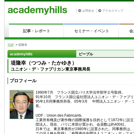
お問合せ
アクセスマップ
記事・レポート
セミナー・イベント
会
TOP
>
堤隆幸
academyhills
ピープル
堤隆幸（つつみ・たかゆき）
ユニオン・デ・ファブリカン東京事務局長
プロフィール
1990年7月 フランス国立パリ大学法学部学士号取得。
91年10月 フランス国公益社団法人ユニオン・デ・ファブ
95年1月同事務所所長、05年3月 中間法人ユニオン・デ・
長。
UDF：Union des Fabricants.
工業所有権及び著作権の国際保護を目的として1872年に設
団法人。現在、パリに本部が置かれ、会員数は約400社。
日本では、東京事務所が1980年に設置された。同事務所は、
ての法人格を取得し「有限責任中間法人ユニオン・デ・ファ