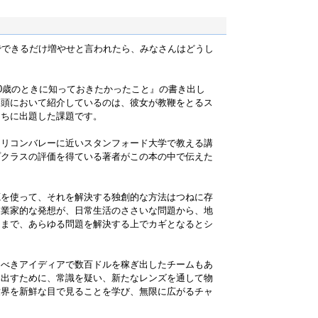
でできるだけ増やせと言われたら、みなさんはどうし
20歳のときに知っておきたかったこと』の書き出し
冒頭において紹介しているのは、彼女が教鞭をとるス
たちに出題した課題です。
シリコンバレーに近いスタンフォード大学で教える講
プクラスの評価を得ている著者がこの本の中で伝えた
源を使って、それを解決する独創的な方法はつねに存
起業家的な発想が、日常生活のささいな問題から、地
題まで、あらゆる問題を解決する上でカギとなるとシ
くべきアイディアで数百ドルを稼ぎ出したチームもあ
み出すために、常識を疑い、新たなレンズを通して物
世界を新鮮な目で見ることを学び、無限に広がるチャ