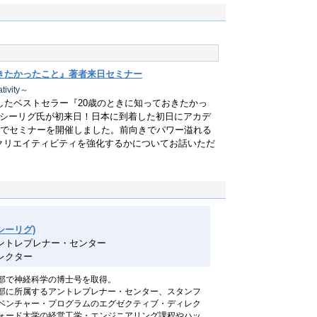
きたかったこと』著者来日セミナー
tivity～
したベストセラー『20歳のときに知っておきたかっ
･シーリグ氏が初来日！日本に到着した初日にアカデ
定でセミナーを開催しました。前向きでパワー溢れる
クリエイティビティを強化するかについてお話いただ
・シーリグ)
ントレプレナー・センター
レクター
部で神経科学の博士号を取得。
部に所属するアントレプレナー・センター、スタンフ
ベンチャー・プログラムのエグゼクティブ・ディレク
ォード大学の経営工学・エンジニアリング課程やハッ