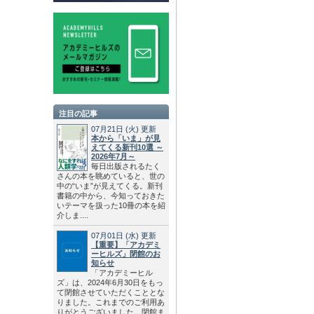
注目の記事
07月21日
(火)
更新
本から「いま」が見
えてくる新刊10選 ～
2026年7月～
毎日出版されるたく
さんの本を眺めていると、世の
中の“いま”が見えてくる。新刊
書籍の中から、今知っておきた
いテーマを扱った10冊の本を紹
介しま....
07月01日
(水)
更新
【重要】「アカデミ
ーヒルズ」閉館のお
知らせ
「アカデミーヒル
ズ」は、2024年6月30日をもっ
て閉館させていただくこととな
りました。これまでのご利用あ
りがとうございました。閉館ま