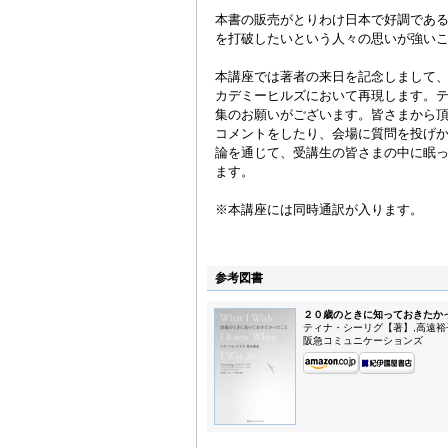
本書の販売がとりわけ日本で好調であ
を打破したいという人々の思いが強い
本講座では著者の来日を記念しまして
カデミーヒルズにおいて再現します。
集のお願いがございます。皆さまから
コメントをしたり、会場に質問を投げ
論を通じて、受講生の皆さまの中に眠
ます。
※本講座には同時通訳が入ります。
参考図書
２０歳のときに知っておきたか
ティナ・シーリグ【著】,高遠裕
阪急コミュニケーションズ