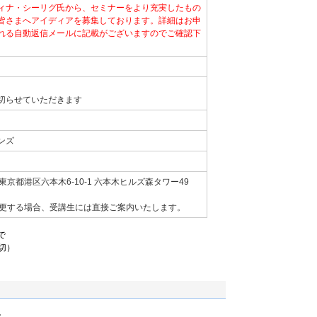
ィナ・シーリグ氏から、セミナーをより充実したもの
皆さまへアイディアを募集しております。詳細はお申
れる自動返信メールに記載がございますのでご確認下
切らせていただきます
ンズ
京都港区六本木6-10-1 六本木ヒルズ森タワー49
変更する場合、受講生には直接ご案内いたします。
で
）
。