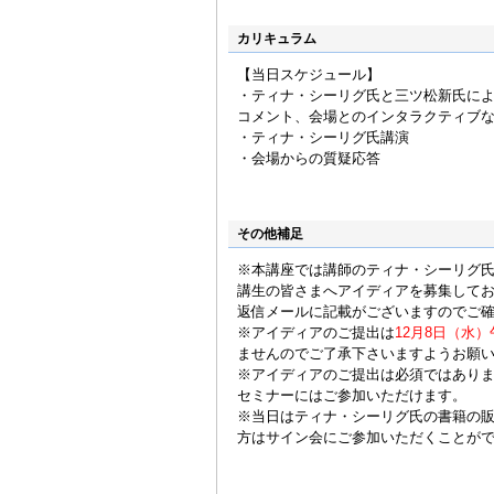
カリキュラム
【当日スケジュール】
・ティナ・シーリグ氏と三ツ松新氏に
コメント、会場とのインタラクティブ
・ティナ・シーリグ氏講演
・会場からの質疑応答
その他補足
※本講座では講師のティナ・シーリグ
講生の皆さまへアイディアを募集して
返信メールに記載がございますのでご
※アイディアのご提出は
12月8日（水
ませんのでご了承下さいますようお願
※アイディアのご提出は必須ではあり
セミナーにはご参加いただけます。
※当日はティナ・シーリグ氏の書籍の
方はサイン会にご参加いただくことが