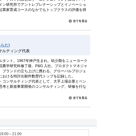
イン研究所でアントレプレナーシップとイノベーショ
起業家育成コースのなかでもトップクラスの評価を得
対象に、頻繁に講演とワークショップを行なってい
すべて読む
らた)
サルティング代表
ルタント。1967年神戸生まれ。幼少期をニューヨーク
院農学研究科修了後、P&G 入社。プロダクトマネジャ
、ブランドの立ち上げに携わる。グローバルプロジェ
における特許出願件数歴代トップを記録した。
・コンサルティング代表として、大手上場企業とベン
思考と新規事業開発のコンサルティング、研修を行な
すべて読む
ンサルティング
19:00～21:00