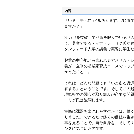
内容
「いま、手元に5ドルあります。2時間
ますか？」
25万部を突破して話題を呼んでいる『
で、著者であるティナ・シーリグ氏が
タンフォード大学の講義で実際に学生
起業の中心地とも言われるアメリカ・
義が、全米の起業家育成コースでトッ
かったこと---。
それは、どんな問題でも「いまある資
在する」ということです。そしてこの
球規模での関心や取り組みが必要な問
ーリグ氏は強調します。
実際に課題を出された学生たちは、驚
りました。できるだけ多くの価値を生
事を見ることで、自分自身を、そして
ンスに気づいたのです。