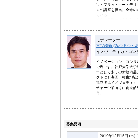
ソ・プラットナー・デザ
ンの講座を担当。全米の
ている。
幅広い分野の企業幹部を
る。
モデレーター
三ツ松新 (みつまつ・あ
イノヴェティカ・コン
イノベーション・コンサ
で過ごす。神戸大学大学
ーとして多くの新規商品
クトにも参画、極東地域
独立後はイノヴェティカ
チャー企業向けに創造的
う。
イノヴェティカ・コ
三ツ松新 ブログ
募集要項
2010年12月15日
(水)