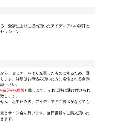
よる、受講生よりご提出頂いたアイディアへの講評と
なセッション
氏から、セミナーをより充実したものにするため、受
おります。詳細はお申込み頂いた方に送信される自動
確認下さい。
）午後5時を締切
と致します。それ以降は受け付けられ
い致します。
ません。お申込み後、アイディアのご提出がなくても
販売とサイン会を行います。当日書籍をご購入頂いた
できます。