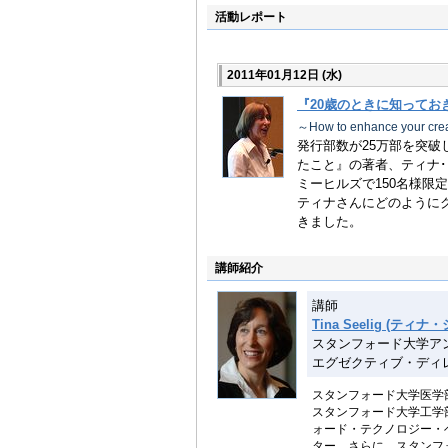
活動レポート
2011年01月12日
(水)
『20歳のときに知ってお
～How to enhance your crea
発行部数が25万部を突破
たこと』の著者、ティナ
ミーヒルズで150名様限
ティナさんにどのように
きました。
講師紹介
講師
Tina Seelig (ティナ
スタンフォード大学ア
エグゼクティブ・ディ
スタンフォード大学医学
スタンフォード大学工学
ォード・テクノロジー・
ター。さらに、スタンフ