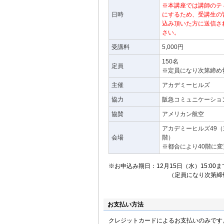
※本講座では講師のテ
日時
にするため、受講生の
込み頂いた方に送信さ
さい。
受講料
5,000円
150名
定員
※定員になり次第締め
主催
アカデミーヒルズ
協力
阪急コミュニケーショ
協賛
アメリカン航空
アカデミーヒルズ49（東
会場
階）
※都合により40階に
※お申込み期日：12月15日（水）15:00ま
（定員になり次第締切
お支払い方法
クレジットカードによるお支払いのみです