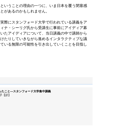
るということの理由の一つに、いま日本を覆う閉塞感
ことがあるのかもしれません。
、実際にスタンフォード大学で行われている講義をア
ティナ・シーリグ氏から受講生に事前にアイディア募
頂いたアイディアについて、当日講義の中で講師から
かけたりしていきながら進めるインタラクティブな議
っている無限の可能性を引き出していくことを目指し
ったこと—スタンフォード大学集中講義
子【訳】