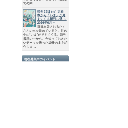
での間....
06月23日
(火)
更新
本から「いま」が見
えてくる新刊10選 ～
2026年6月～
毎日出版されるたく
さんの本を眺めていると、世の
中の“いま”が見えてくる。新刊
書籍の中から、今知っておきた
いテーマを扱った10冊の本を紹
介しま....
現在募集中のイベント