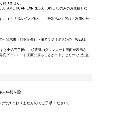
ておりません。
B、AMERICAN EXPRESS、DINERSのみのお取扱とな
す。（「リボルビング払い」「分割払い」等はご利用いた
の＜請求書・領収証発行＞欄でラジオボタンの「WEB上
ますと申込完了後に、領収証のダウンロード画面が表示さ
再度ダウンロード画面に戻ることが出来ませんのでご注意
祝・年末年始を除
）
受け付けておりませんのでご了承ください。