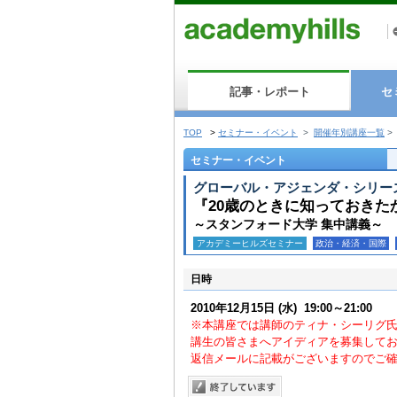
記事・レポート
セ
TOP
>
セミナー・イベント
>
開催年別講座一覧
>
セミナー・イベント
グローバル・アジェンダ・シリー
『20歳のときに知っておき
～スタンフォード大学 集中講義～
アカデミーヒルズセミナー
政治・経済・国際
日時
2010年12月15日
(水)
19:00～21:00
※本講座では講師のティナ・シーリグ
講生の皆さまへアイディアを募集して
返信メールに記載がございますのでご