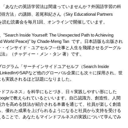
ト「あなたの英語学習法は間違っていませんか？外国語学習の科
」の講師、若尾和紀さん（Sky Educational Partners
を読む読書会を毎月1回、オンラインで開催しています。
 Inside Yourself: The Unexpected Path to Achieving
 (and World Peace)" by Chade-Meng Tan です。日本語版も出版され
・インサイド・ユアセルフ---仕事と人生を飛躍させるグーグル
践法』（チャディー・メン・タン 著）です。
プログラム「サーチインサイドユアセルフ（Search Inside
）」は、LinkedInやSAPなど他のグローバル企業にも次々に採用され、世
にも実践されるほど話題になりました。
ンドフルネス」を科学にもとづき、日々実践しやすい形にした
らGoogleで教えられているといいます。自己認識力、創造性、人間
能力を高める技法が紹介される本書を通じて、社員が楽しく創造
ち、優れた成果を上げられるようになると社員から支持を受ける
えることで、あなたもマインドフルネスの実践について学んでみ