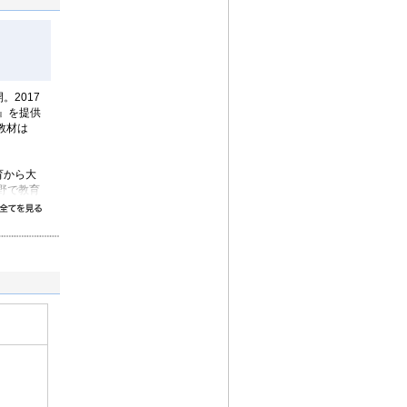
2017
』を提供
教材は
育から大
野で教育
すべて読む