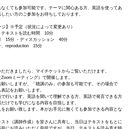
れなくても参加可能です。テーマに関心ある方、英語を使ってあ
話したい方のご参加をお待ちしております。
ージ】※予定（状況によって変更あり）
テキストを読む時間 10分
 15分 ・ディスカッション 40分
production 15分
いただきましたら、マイチケットからご覧いただけます。
Zoomミーティング）で開催します。
お願いしますが、「聴講のみ」の参加も可能です。その場合で
ム表記をお願いします。
語で行います。英語を聞いて理解できる方、英語で発言できる方
講だけでも学びになる内容を目指します。
入をお願い致します。本がお手元に無くても参加できる内容とな
キスト（講師作成）を皆さんに共有し、当日はテキストをもとに
事前にお読みいただく前提ですが、当日、テキストを読み直す時