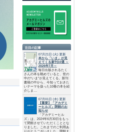
注目の記事
07月21日
(火)
更新
本から「いま」が見
えてくる新刊10選 ～
2026年7月～
毎日出版されるたく
さんの本を眺めていると、世の
中の“いま”が見えてくる。新刊
書籍の中から、今知っておきた
いテーマを扱った10冊の本を紹
介しま....
07月01日
(水)
更新
【重要】「アカデミ
ーヒルズ」閉館のお
知らせ
「アカデミーヒル
ズ」は、2024年6月30日をもっ
て閉館させていただくこととな
りました。これまでのご利用あ
りがとうございました。閉館ま