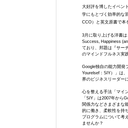
大好評を博したイベン
学にもとづく効率的な習得方法
CCO）と英文原書で本
3月に取り上げる洋書は、"Search
Success, Happiness
ており、邦題は『サーチ
のマインドフルネス実
Google独自の能力開発
Yourelsef：SIY
界のビジネスリーダー
心を整える手法「マイ
「SIY」は2007年か
関係力などさまざまな
的に働き、柔軟性を持
プログラムについて考
ませんか？