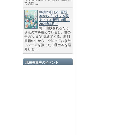
での間....
06月23日
(火)
更新
本から「いま」が見
えてくる新刊10選 ～
2026年6月～
毎日出版されるたく
さんの本を眺めていると、世の
中の“いま”が見えてくる。新刊
書籍の中から、今知っておきた
いテーマを扱った10冊の本を紹
介しま....
現在募集中のイベント