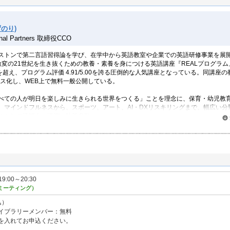
のり)
al Partners 取締役CCO
ストンで第二言語習得論を学び、在学中から英語教室や企業での英語研修事業を展開。
激変の21世紀を生き抜くための教養・素養を身につける英語講座『REALプログラム
を超え、プログラム評価 4.91/5.00を誇る圧倒的な人気講座となっている。同講座の
ース化し、WEB上で無料一般公開している。
べての人が明日を楽しみに生きられる世界をつくる」ことを理念に、保育・幼児教
、マインドフルネスから、スポーツ、アート、AI・DXリスキリングまで、幅広い分
ルとして活躍中。講演、執筆多数。
世紀をになう私たちへ』
19:00～20:30
ミーティング）
込）
イブラリーメンバー：無料
を入れてお申込ください。