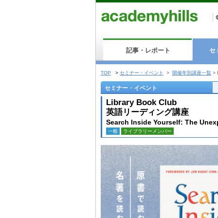
記事・レポート
セ
TOP
>
セミナー・イベント
>
開催年別講座一覧
>
セミナー・イベント
Library Book Club
英語リーディング講座
Search Inside Yourself: The Une
一般
ライブラリーメンバー