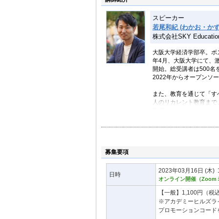
スピーカー
若尾和紀 (わかお・かず
株式会社SKY Education
大阪大学経済学部卒。ボ
年4月、大阪大学にて、
開始。総受講者は500名
2022年からオープンソ
また、教育を通じて「す
人のリカレント教育まで
事業のプロフェッショナ
著書『教育2.0』『21
募集要項
2023年03月16日
(木)
日時
オンライン開催（Zoom
【一般】1,100円（税
※アカデミーヒルズラ
プロモーションコード