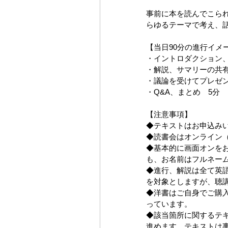
事前に本を読んでこら
らゆるテーマで考え、
【当日90分の進行イメ
・イントロダクション、
・解説、サマリーの共有
・議論を受けてプレゼン、re
・Q&A、まとめ 5分
【注意事項】
◆テキストはお申込み
◆読書会はオンライン（
◆基本的に画面オンを
も、お名前はフルネー
◆進行、解説は全て英
を対象としますが、聴
◆洋書はご自身でご購
っています。
◆該当箇所に関するテ
進めます。テキストは