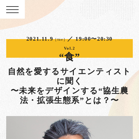
2021.11.9
／ 19:00〜20:30
［tue］
Vol.2
“食”
自然を愛するサイエンティスト
に聞く
〜未来をデザインする“協生農
法・拡張生態系”とは？〜