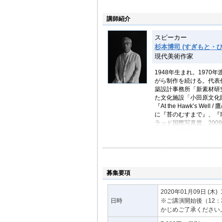
講師紹介
スピーカー
杉本博司 (すぎもと・ひ
現代美術作家
1948年生まれ。197
がら制作を続ける。代表
築設計事務所「新素材研究
た文化施設「小田原文化
『At the Hawkʼs 
に『苔のむすまで』、『
ラッド国際写真賞、200
年秋の紫綬褒章受章、20
化功労者に選出。
募集要項
2020年01月09日
(木)
日時
※ご講演開始後（12
かじめご了承ください