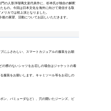
衛門の人形浄瑠璃文楽代表作に、杉本氏が独自の解釈
けたもの。今回は日本文化を海外に向けて発信する取
て、アメリカでは初上演となりました。
今後の展望、活動についてお話しいただきます。
ラブにふさわしい、スマートカジュアルの服装をお願
どの襟のないシャツをお召しの場合はジャケットの着
ずる服装をお願いします。キャミソール等をお召しの
。
。
スボン、バミューダなど）、穴の開いたジーンズ、ビ