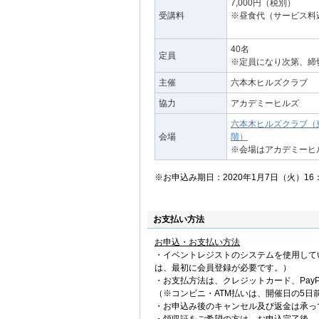
7,000円（税別）
受講料
※昼食代（サービス料
40名
定員
※定員になり次第、締
主催
六本木ヒルズクラブ
協力
アカデミーヒルズ
六本木ヒルズクラブ（東
会場
階）
※会場はアカデミーヒ
※お申込み期日：2020年1月7日（火）1
お支払い方法
お申込・お支払い方法
・イベントレジストのシステムを使用して
は、最初に会員登録が必要です。）
・お支払方法は、クレジットカード、PayP
（※コンビニ・ATM払いは、開催日の5日
・お申込み後のキャンセル及び返金は承っ