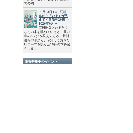
での間....
06月23日
(火)
更新
本から「いま」が見
えてくる新刊10選 ～
2026年6月～
毎日出版されるたく
さんの本を眺めていると、世の
中の“いま”が見えてくる。新刊
書籍の中から、今知っておきた
いテーマを扱った10冊の本を紹
介しま....
現在募集中のイベント