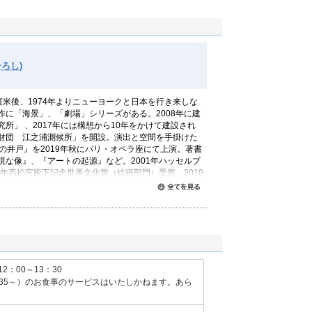
ろし)
0年渡米後、1974年よりニューヨークと日本を行き来しな
作に「海景」、「劇場」シリーズがある。2008年に建
所」 、2017年には構想から10年をかけて建設され
財団 江之浦測候所」を開設。演出と空間を手掛けた
Well / 鷹の井戸』を2019年秋にパリ・オペラ座にて上演。著書
現な像』、『アートの起源』など。2001年ハッセルブ
9年高松宮殿下記念世界文化賞（絵画部門）受賞、2010
13年フランス芸術文化勲章オフィシエ叙勲。2017年文
すべて読む
12：00～13：30
：35～）のお食事のサービスはいたしかねます。あら
。