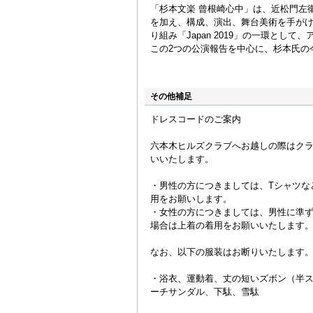
「杉本文楽 曾根崎心中」は、近松門左
を加え、構成、演出、舞台美術を手が
り組み「Japan 2019」の一環とし
この2つの公演報告を中心に、杉本氏の
その他補足
ドレスコードのご案内
六本木ヒルズクラブへお越しの際はク
いいたします。
・男性の方につきましては、Tシャツな
用をお願いします。
・女性の方につきましては、男性に準
場合は上着の着用をお願いいたします
なお、以下の服装はお断りいたします
・浴衣、運動着、丈の短いズボン（半
ーチサンダル、下駄、雪駄