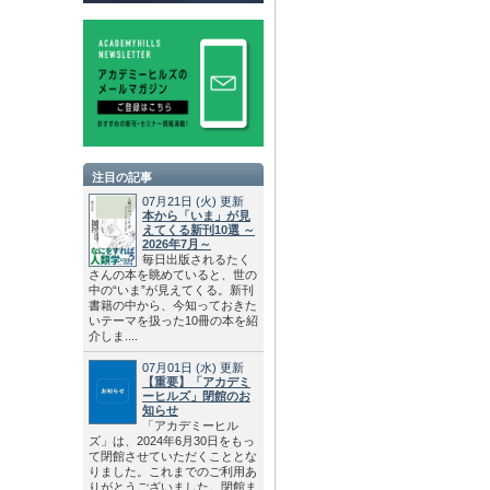
注目の記事
07月21日
(火)
更新
本から「いま」が見
えてくる新刊10選 ～
2026年7月～
毎日出版されるたく
さんの本を眺めていると、世の
中の“いま”が見えてくる。新刊
書籍の中から、今知っておきた
いテーマを扱った10冊の本を紹
介しま....
07月01日
(水)
更新
【重要】「アカデミ
ーヒルズ」閉館のお
知らせ
「アカデミーヒル
ズ」は、2024年6月30日をもっ
て閉館させていただくこととな
りました。これまでのご利用あ
りがとうございました。閉館ま