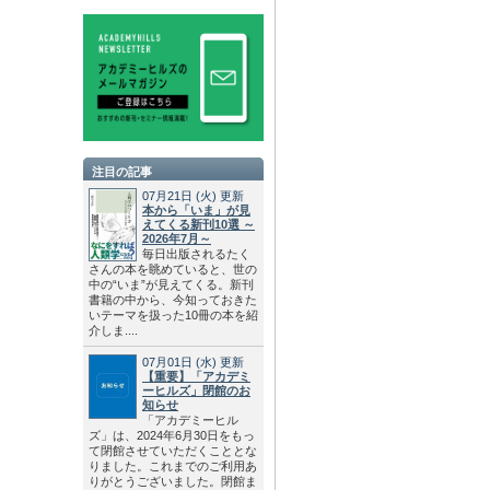
注目の記事
07月21日
(火)
更新
本から「いま」が見
えてくる新刊10選 ～
2026年7月～
毎日出版されるたく
さんの本を眺めていると、世の
中の“いま”が見えてくる。新刊
書籍の中から、今知っておきた
いテーマを扱った10冊の本を紹
介しま....
07月01日
(水)
更新
【重要】「アカデミ
ーヒルズ」閉館のお
知らせ
「アカデミーヒル
ズ」は、2024年6月30日をもっ
て閉館させていただくこととな
りました。これまでのご利用あ
りがとうございました。閉館ま