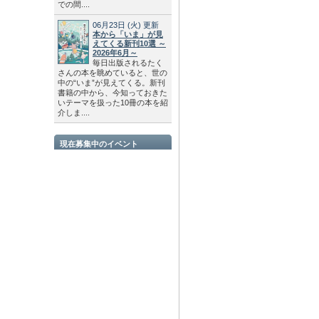
での間....
06月23日
(火)
更新
本から「いま」が見
えてくる新刊10選 ～
2026年6月～
毎日出版されるたく
さんの本を眺めていると、世の
中の“いま”が見えてくる。新刊
書籍の中から、今知っておきた
いテーマを扱った10冊の本を紹
介しま....
現在募集中のイベント