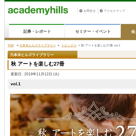
お問合せ
アクセスマップ
記事・レポート
セミナー・イベント
会
TOP
>
六本木ヒルズライブラリー
>
トピックス
> 秋 アートを楽しむ27冊 vol.1
六本木ヒルズライブラリー
秋 アートを楽しむ27冊
更新日 : 2019年11月12日
(火)
vol.1