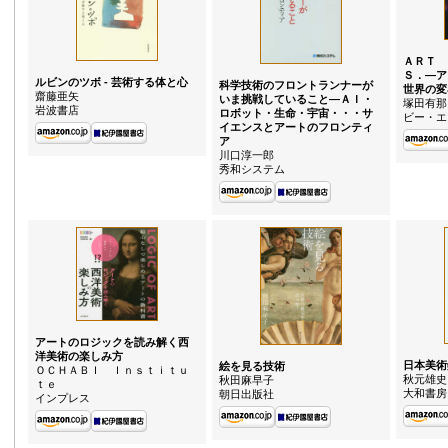
ＡＲＴ 
Ｓ．—ア
ルビンのツボ - 芸術する体と心
科学技術のフロントランナーが
世界の変
齋藤亜矢
いま挑戦していること—ＡＩ・
塚田有那
岩波書店
ロボット・生命・宇宙・・・サ
ビー・エ
イエンスとアートのフロンティ
ア
川口淳一郎
秀和システム
アートのロジックを読み解く西
洋美術の楽しみ方
日本美術
絵を見る技術
ＯＣＨＡＢＩ Ｉｎｓｔｉｔｕ
秋元雄史
秋田麻早子
ｔｅ
大和書房
朝日出版社
インプレス