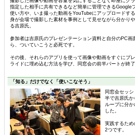
撮影した画像や動画を容量を気にすることなく即座にク
指定した相手に共有できるなど簡単に管理できるGoogle
使い方や、いま撮った動画をYouTubeにアップロードす
身が会場で撮影した素材を事例として見せながら分かり
る吉原氏。
参加者は吉原氏のプレゼンテーション資料と自分のPC画
ら、ついていこうと必死です。
その後、それらのアプリを使って画像や動画をすぐにプ
ライドに埋め込む方法を学び、同窓会の前半パートが終
「知る」だけでなく「使いこなそう」
同窓会セッシ
半で吉原氏か
ループに分か
した。
実践するため
2つです。