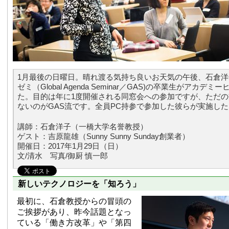
1月最後の日曜日。晴れ渡る気持ち良いお天気の午後、石倉
ゼミ（Global Agenda Seminar／GAS)の卒業生がアカデ
た。目的は年に1度開催される同窓会への参加ですが、ただ
ないのがGAS流です。全員PC持参で参加した彼らが実施し
講師：石倉洋子（一橋大学名誉教授）
ゲスト：吉原龍雄（Sunny Sunny Sunday創業者）
開催日：2017年1月29日（日）
文/清水 写真/御厨 慎一郎
新しいテクノロジーを「知ろう」
最初に、石倉教授からの冒頭の
ご挨拶があり、昨今話題となっ
ている「働き方改革」や「第四