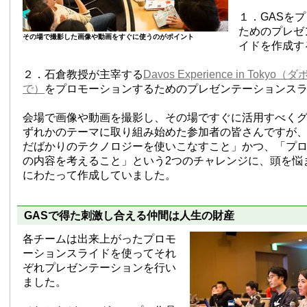
１．GASを
ためのプレゼ
その場で撮影した画像や動画をすぐに使うのがポイント
イドを作成す
２．石倉教授が主宰する
Davos Experience in Tok
で）
をプロモーションするためのプレゼンテーションス
会場で画像や動画を撮影し、その場ですぐに活用すべくグ
ずれかのテーマに取り組み始めた参加者の皆さんですが
だばかりのテクノロジーを使いこなすこと」かつ、「プ
の内容を考えること」という2つのチャレンジに、頭を悩
にわたって作成していました。
GASで得た刺激し合える仲間は人生の財産
各チームは出来上がったプロモ
ーションスライドを使ってそれ
ぞれプレゼンテーションを行い
ました。