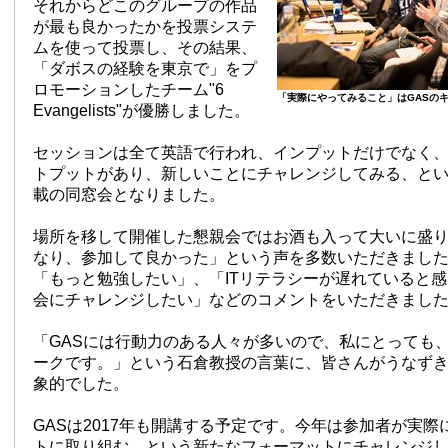
それからどこのグループの作品
が最も良かったかを投票システ
ムを使って投票し、その結果、
「ダボスの経験を東京で」をプ
ロモーションしたチーム"6
「実際にやってみること」はGASの
Evangelists"が優勝しました。
セッションは全て英語で行われ、インプットだけでなく
トプットがあり、新しいことにチャレンジしてみる、とい
載の同窓会となりました。
場所を移して開催した懇親会ではお酒も入って大いに盛
なり、参加して良かった」という声を多数いただきまし
「もっと勉強したい」、「ITリテラシーが遅れていると
会にチャレンジしたい」などのコメントをいただきまし
「GASには行動力のある人々が多いので、私にとっても
ークです。」という石倉教授の言葉に、皆さんがうなず
象的でした。
GASは2017年も開講する予定です。今年は参加者が実
トに取り組む、という新たなフォーマットにチャレンジ