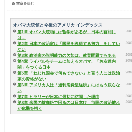
前章を読む
オバマ大統領と今後のアメリカ インデックス
20
第1章 オバマ大統領には哲学があるが、日本の首相に
は…
20
第2章 日本の政治家は「国民を説得する努力」をしてい
ない
20
第3章 政治家の説明能力の欠如は、教育問題でもある
20
第4章 ライバルをチームに加えるオバマ、「お友達内
閣」をつくる日本
20
第5章 「ねじれ国会で何もできない」と言う人には政治
家の資格がない
20
第6章 アメリカ人は「過剰消費型経済」にはもう戻らな
い
20
第7章 ヒラリーが日本に最初に訪問した理由
20
第8章 米国の核廃絶で困るのは日本!? 市民の政治離れ
が危機を招く