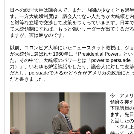
日本の総理大臣は議会人で、また、内閣の少なくとも過
す。一方大統領制度は、議会人でない人たちが大統領と
と対等な立場で交渉して政策をつくっていきます。日本
て大統領制にすれば、もっと強いリーダーが出てくるだ
ますが、実は逆なのです。
以前、コロンビア大学にいたニュースタット教授は、ジョ
が大統領に選ばれた1960年に『Presidential Power
た。その中で、大統領のパワーとは「power to persuad
力）」、いわゆる炉辺談話をしたり、議会人に対して交
だとし、persuadeできるかどうかがアメリカの政治に
だと書きました。
今、アメリ
領府を抑え
下院議員の
ます。先日
と話したの
「下院も上
持っている