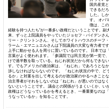
国共産党と
できるだろ
した。しか
す。 オバ
徴は、この
経験を持つ人たち”が一番多い政権だということです。副大
来、ずっと上院議員をやっていたジョセフ・バイデンさ
リー・クリントンさん、そしてホワイトハウスのチーフ
ラーム・エマニュエルさんは下院議員の大変な有力者で
上手に動かせる人を周りに置いているのです。 日本では
言葉がよく使われます。「参議院では民主党が第一党で
けで過半数を取っている。ねじれ状況だから何もできな
す。でもアメリカの政治家は、「ねじれ」であろうとな
渉しなければならないのです。 「ねじれ状況の中で、ど
るか」と対案を出して考えるのが政治家のやるべきこと
治主導者がそれをしないのは「ねじれ」が悪いのではな
ないということです。 議会との関係がうまくいくか、い
政権はどうなっているかを考えるとき、一番重要なのは
うなっているか」を知ることです。