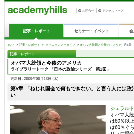
お問合せ
アクセスマップ
記事・レポート
セミナー・イベント
会
TOP
>
記事・レポート
>
オピニオンアーカイブ
>
オバマ大統領と今後のアメリカ
第5章
記事・レポート
オバマ大統領と今後のアメリカ
ライブラリートーク 「日本の政治シリーズ 第1回」
更新日 : 2009年08月13日
(木)
第5章 「ねじれ国会で何もできない」と言う人には政
い
ジェラルド
オバマ大統
は80％以
は60％ぐ
リカの場合