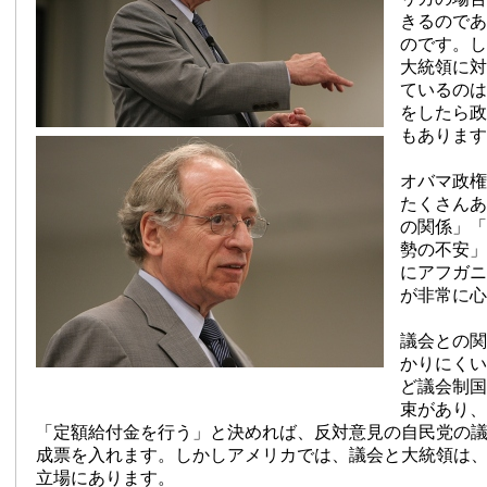
きるのであ
のです。し
大統領に対
ているのは
をしたら政
もあります
オバマ政権
たくさんあ
の関係」「
勢の不安」
にアフガニ
が非常に心
議会との関
かりにくい
ど議会制国
束があり、
「定額給付金を行う」と決めれば、反対意見の自民党の
成票を入れます。しかしアメリカでは、議会と大統領は
立場にあります。