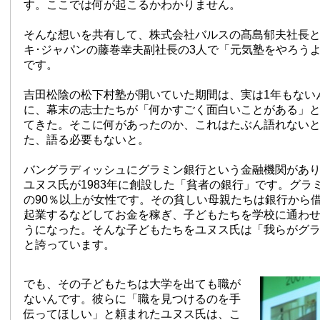
す。ここでは何が起こるかわかりません。
そんな想いを共有して、株式会社バルスの髙島郁夫社長
キ･ジャパンの藤巻幸夫副社長の3人で「元気塾をやろう
です。
吉田松陰の松下村塾が開いていた期間は、実は1年もない
に、幕末の志士たちが「何かすごく面白いことがある」
てきた。そこに何があったのか、これはたぶん語れない
た、語る必要もないと。
バングラディッシュにグラミン銀行という金融機関があ
ユヌス氏が1983年に創設した「貧者の銀行」です。グラ
の90％以上が女性です。その貧しい母親たちは銀行から
起業するなどしてお金を稼ぎ、子どもたちを学校に通わ
うになった。そんな子どもたちをユヌス氏は「我らがグ
と誇っています。
でも、その子どもたちは大学を出ても職が
ないんです。彼らに「職を見つけるのを手
伝ってほしい」と頼まれたユヌス氏は、こ