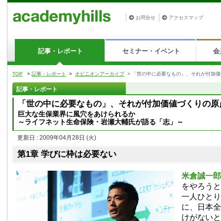
お問合せ
アクセスマップ
記事・レポート
セミナー・イベント
会
TOP
>
記事・レポート
>
オピニオンアーカイブ
> 「世の中に必要なもの」、それが付加価
記事・レポート
「世の中に必要なもの」、それが付加価値づくりの原
巨大な生保業界に風穴をあけられるか
～ライフネット生命保険・岩瀬大輔氏が語る「志」～
更新日 : 2009年04月28日
(火)
第1章 学びに枠は必要ない
米倉誠一郎
をやろうと
一人ひとり
に、日本全
けがないと