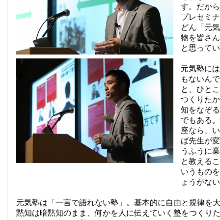
す。だから
プレセミナ
どん「元気
物を皆さん
と思ってい
元気塾には
もないんで
と、ひとこ
つくりたか
知をなぞる
でもある。
座なら、い
ば先生が変
うふうに業
と教えるこ
いうものを
ょうがない
元気塾は「一言で語れない塾」。基本的に自由と規律を
黙知は暗黙知のまま、何かを人に伝えていく塾をつくり