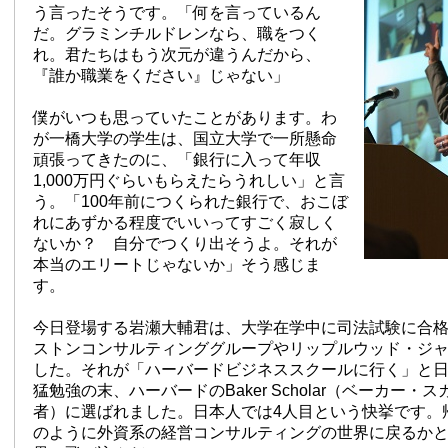
う言ったそうです。「何を言っているん
だ。グラミンチルドレンなら、職をつく
れ。君たちはもう次元が違うんだから、
『誰か職業をください』じゃない」
僕がいつも思っていたことがあります。わ
が一橋大学の学生は、国立大学で一所懸命
頑張ってきたのに、「銀行に入って年収
1,000万円ぐらいもらえたらうれしい」と言
う。「100年前につくられた銀行で、おこぼ
れにあずかる程度でいいってすごく寂しく
ないか？ 自分でつくり出そうよ。それが
本当のエリートじゃないか」そう感じま
す。
今日登場する岩瀬大輔君は、大学在学中に司法試験に合
ストンコンサルティンググループやリップルウッド・ジ
した。それが「ハーバードビジネススクールに行く」と
猛勉強の末、ハーバードのBaker Scholar（ベーカー・
者）に選ばれました。日本人では4人目という快挙です。
のように外資系の経営コンサルティングの世界に戻るか