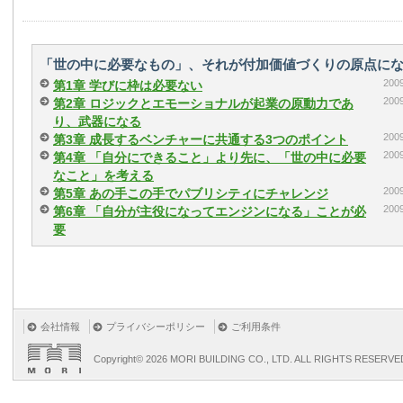
「世の中に必要なもの」、それが付加価値づくりの原点にな
20
第1章 学びに枠は必要ない
20
第2章 ロジックとエモーショナルが起業の原動力であ
り、武器になる
20
第3章 成長するベンチャーに共通する3つのポイント
20
第4章 「自分にできること」より先に、「世の中に必要
なこと」を考える
20
第5章 あの手この手でパブリシティにチャレンジ
20
第6章 「自分が主役になってエンジンになる」ことが必
要
会社情報
プライバシーポリシー
ご利用条件
Copyright©
2026 MORI BUILDING CO., LTD. ALL RIGHTS RESERVE