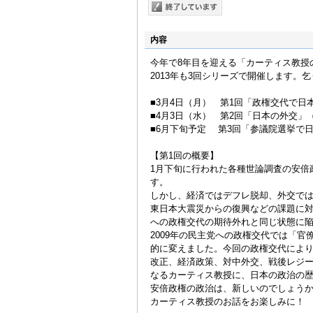
内容
今年で8年目を迎える「カーティス教授
2013年も3回シリーズで開催します。
■3月4日（月） 第1回「政権交代で
■4月3日（水） 第2回「日本の外交」
■6月下旬予定 第3回「参議院選挙で
【第1回の概要】
1月下旬に行われた各種世論調査の安倍
す。
しかし、経済ではデフレ脱却、外交では
東日本大震災からの復興などの課題に対
への政権交代の期待外れと同じ状態に
2009年の民主党への政権交代では「
的に変えました。今回の政権交代によ
改正、経済政策、対中外交、戦後レジー
なるカーティス教授に、日本の政治の
安倍政権の政治は、新しいのでしょう
カーティス教授のお話をお楽しみに！