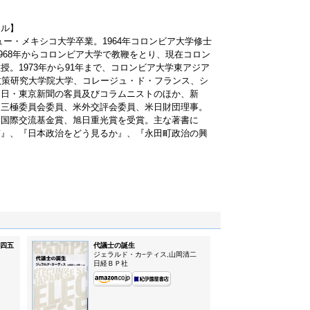
ール】
ニュー・メキシコ大学卒業。1964年コロンビア大学修士
1968年からコロンビア大学で教鞭をとり、現在コロン
。1973年から91年まで、コロンビア大学東アジア
政策研究大学院大学、コレージュ・ド・フランス、シ
中日・東京新聞の客員及びコラムニストのほか、新
。三極委員会委員、米外交評会委員、米日財団理事。
、国際交流基金賞、旭日重光賞を受賞。主な著書に
質』、『日本政治をどう見るか』、『永田町政治の興
四五
代議士の誕生
ジェラルド・カ−ティス,山岡清二
日経ＢＰ社