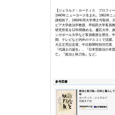
【ジェラルド・カーティス プロフィ
1940年ニューヨーク生まれ。1962年
課程終了。1969年同大学博士号取得、
ビア大学政治学教授、早稲田大学客員教授
研究所長を12年間務める。慶応大学、
ンガポール大学など客員教授を歴任。
聞、テレビなど内外のマスコミで活躍
大正正芳記念賞、中日新聞特別功労賞
『代議士の誕生』、『日本型政治の本
亡』『政治と秋刀魚』など。
参考図書
政治と秋刀魚—日本と暮らして
年
カーティス，ジェラルド
日経ＢＰ社