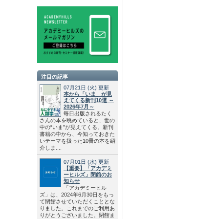
注目の記事
07月21日
(火)
更新
本から「いま」が見
えてくる新刊10選 ～
2026年7月～
毎日出版されるたく
さんの本を眺めていると、世の
中の“いま”が見えてくる。新刊
書籍の中から、今知っておきた
いテーマを扱った10冊の本を紹
介しま....
07月01日
(水)
更新
【重要】「アカデミ
ーヒルズ」閉館のお
知らせ
「アカデミーヒル
ズ」は、2024年6月30日をもっ
て閉館させていただくこととな
りました。これまでのご利用あ
りがとうございました。閉館ま