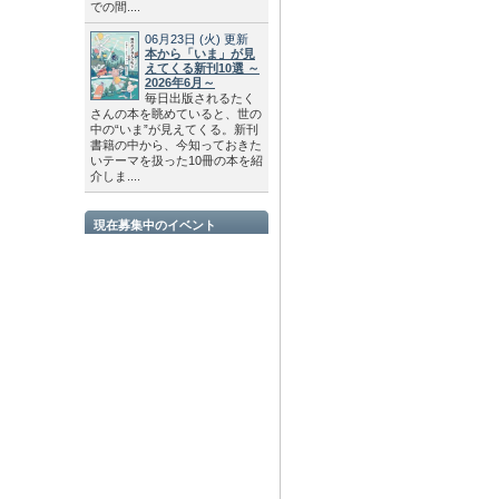
での間....
06月23日
(火)
更新
本から「いま」が見
えてくる新刊10選 ～
2026年6月～
毎日出版されるたく
さんの本を眺めていると、世の
中の“いま”が見えてくる。新刊
書籍の中から、今知っておきた
いテーマを扱った10冊の本を紹
介しま....
現在募集中のイベント