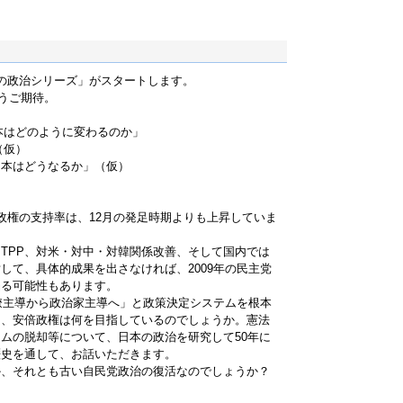
の政治シリーズ」がスタートします。
乞うご期待。
日本はどのように変わるのか」
（仮）
日本はどうなるか」（仮）
政権の支持率は、12月の発足時期よりも上昇していま
TPP、対米・対中・対韓関係改善、そして国内では
して、具体的成果を出さなければ、2009年の民主党
陥る可能性もあります。
官僚主導から政治家主導へ」と政策決定システムを根本
り、安倍政権は何を目指しているのでしょうか。憲法
ムの脱却等について、日本の政治を研究して50年に
歴史を通して、お話いただきます。
か、それとも古い自民党政治の復活なのでしょうか？