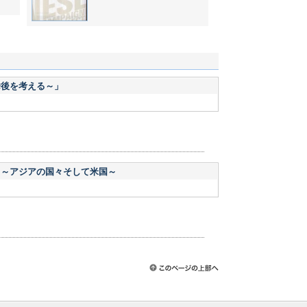
挙後を考える～」
」～アジアの国々そして米国～