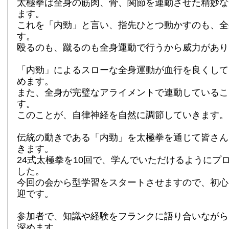
太極拳は全身の筋肉、骨、
関節を連動させた精妙な
ます。
これを「内勁」と言い、指先ひとつ動かすのも、
全
す。
殴るのも、蹴るのも全身運動で行うから威力があり
「内勁」によるスローな全身運動が血行を良くして
めます。
また、
全身が完璧なアライメントで連動しているこ
す。
このことが、自律神経を自然に調節していきます。
伝統の動きである「内勁」
を太極拳を通じて皆さん
きます。
24式太極拳を10回で、
学んでいただけるようにプ
した。
今回の会から型学習をスタートさせますので、
初心
迎です。
参加者で、知識や経験をフランクに語り合いながら
深めます。