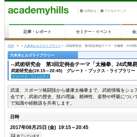
お問合せ
アクセスマップ
記事・レポート
セミナー・イベント
会
TOP
>
>
六本木ヒルズライブラリー
>
--武術研究会 第3回定例会テーマ「太極拳、24式簡易
六本木ヒルズライブラリー
--武術研究会 第3回定例会テーマ「太極拳、24式簡易
武術研究会(19:15～20:45) グレート・ブックス・ライブラリー
メンバーズ・コミュニティ
武道、スポーツ格闘技から健康太極拳まで、武術情報をシェ
会です。武術の歴史、技の理論、精神性、姿勢や呼吸につい
で知識や経験談を共有します。
日時
2017年08月25日
(金)
19:15～20:45