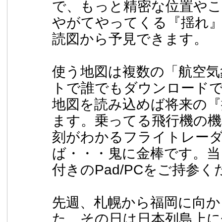
で、もっと精密な位置や
やがてやってくる『揺れ
読図から予見できます。
使う地図は複数の「航空気
トで誰でもダウンロード
地図を読み込めば将来の『
ます。乗ってる飛行機の機
刻がわかるフライトレー
ば・・・鬼に金棒です。当日
付きのPad/PCをご持参
先週、札幌から福岡に向か
た。その日は日本列島上に