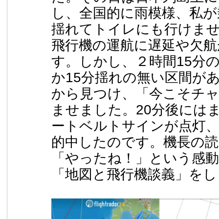
し、全国的に雨模様、私が
揺れてトイレにも行けま
飛行機の運航に遅延や欠航
す。しかし、２時間15分
か15分揺れの無い区間が
から見つけ、「今こそチ
ませました。20分後には
ートベルトサインが点灯
的中したのです。機長の
「やったね！」という感動
「地図と飛行機談義」をし