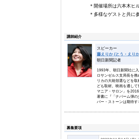
＊開催場所は六本木ヒ
＊多様なゲストと共に
講師紹介
スピーカー
藤えりか (とう・えりか
朝日新聞記者
1993年、朝日新聞社に
ロサンゼルス支局長を務
リカの大統領選などを取
ども取材。映画を通して
マニア・サロン」を20
著書に『「ナパーム弾の
バー・ストーンは期待す
募集要項