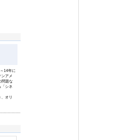
～14年に
テンアメ
の問題な
る「シネ
き、オリ