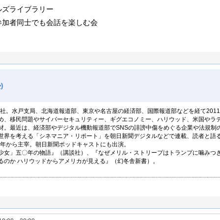
ルズライブラリー
参加者同士でも会話を楽しむ会
)
入社。水戸支局、北海道報道部、東京や名古屋の経済部、国際報道部などを経て2011
め、移民問題やサイバーセキュリティー、ギグエコノミー、ハリウッド、米国やラ
材。最近は、経済部やデジタル機動報道部でSNSの誹謗中傷をめぐる企業や法規制
世界を考える「シネマニア・リポート」を朝日新聞デジタルなどで連載、読者と語
16年から主宰。朝日新聞ポッドキャストにも出演。
少女」五〇年の物語』（講談社）、『なぜメリル・ストリープはトランプに噛みつ
るのか ハリウッドからアメリカが見える』（幻冬舎新書）。