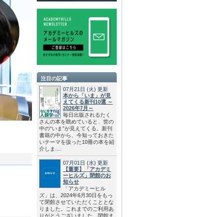
注目の記事
07月21日
(火)
更新
本から「いま」が見
えてくる新刊10選 ～
2026年7月～
毎日出版されるたく
さんの本を眺めていると、世の
中の“いま”が見えてくる。新刊
書籍の中から、今知っておきた
いテーマを扱った10冊の本を紹
介しま....
07月01日
(水)
更新
【重要】「アカデミ
ーヒルズ」閉館のお
知らせ
「アカデミーヒル
ズ」は、2024年6月30日をもっ
て閉館させていただくこととな
りました。これまでのご利用あ
りがとうございました。閉館ま