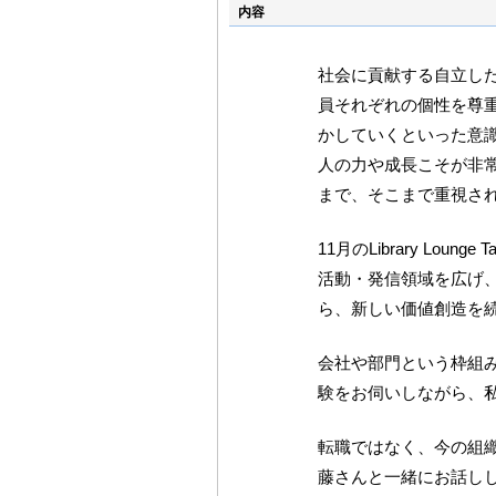
内容
社会に貢献する自立し
員それぞれの個性を尊
かしていくといった意
人の力や成長こそが非
まで、そこまで重視さ
11月のLibrary L
活動・発信領域を広げ
ら、新しい価値創造を
会社や部門という枠組
験をお伺いしながら、
転職ではなく、今の組織
藤さんと一緒にお話し