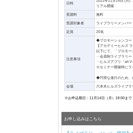
2022年11月14日
(月)
日時
リアル開催
受講料
無料
受講対象者
ライブラリーメンバー
定員
20名
◆プロモーションコー
【アカデミーヒルズ 
以下にて、「プロモー
・会員制ライブラリー
注意事項
・ヒルズアプリ「ah
※セミナー開催時にラ
◆円滑な進行のため、
会場
六本木ヒルズライブラ
※お申込期日：11月14日（月）18:00まで