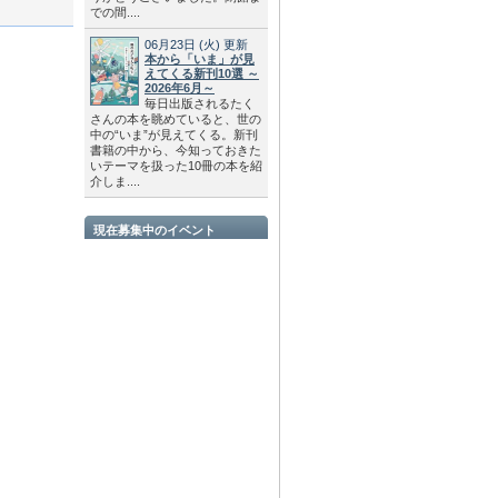
での間....
06月23日
(火)
更新
本から「いま」が見
えてくる新刊10選 ～
2026年6月～
毎日出版されるたく
さんの本を眺めていると、世の
中の“いま”が見えてくる。新刊
書籍の中から、今知っておきた
いテーマを扱った10冊の本を紹
介しま....
現在募集中のイベント