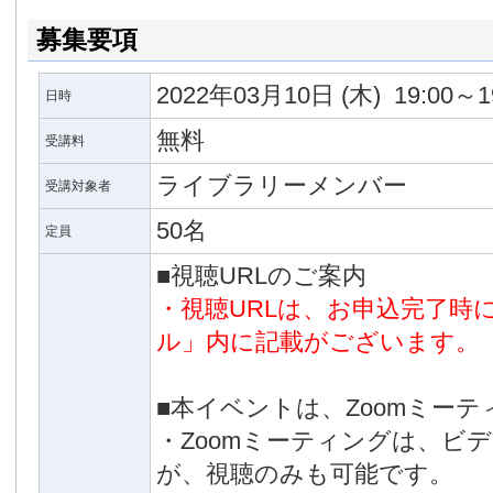
り』（新潮社）で第43回講談社本田靖春ノンフィクション
募集要項
揺れる世界の現場３万キロをたどった新著「移民・難民た
記録」（新潮社）を出版。
Youtubeチャンネル「クロスボーダーリポート」
2022年03月10日
(木)
19:00～1
エクソダス アメリカ国境の狂気と祈り』（新潮社）
日時
無料
受講料
ライブラリーメンバー
受講対象者
50名
定員
■視聴URLのご案内
・視聴URLは、お申込完了時
ル」内に記載がございます。
■本イベントは、Zoomミー
・Zoomミーティングは、ビ
が、視聴のみも可能です。