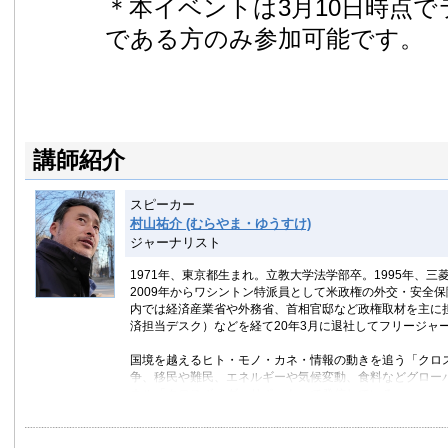
＊本イベントは3月10日時点
である方のみ参加可能です。
講師紹介
スピーカー
村山祐介 (むらやま・ゆうすけ)
ジャーナリスト
1971年、東京都生まれ。立教大学法学部卒。1995年、三
2009年からワシントン特派員として米政権の外交・安全保
内では経済産業省や外務省、首相官邸など政権取材を主に担
済担当デスク）などを経て20年3月に退社してフリージャー
国境を越えるヒト・モノ・カネ・情報の動きを追う「クロ
争、移民や難民、エネルギーや気候変動、食料などグローバル
ネル「クロスボーダーリポート」で発信している。
アメリカ大陸を舞台にした移民・難民を追った取材で201
賞、2019 年にボーン・上田記念国際記者賞、2021年