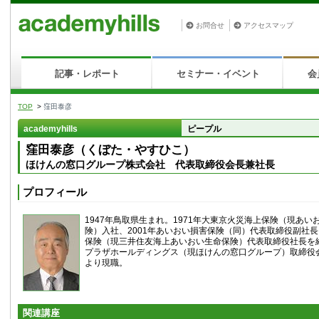
お問合せ
アクセスマップ
記事・レポート
セミナー・イベント
会
TOP
>
窪田泰彦
academyhills
ピープル
窪田泰彦（くぼた・やすひこ）
ほけんの窓口グループ株式会社 代表取締役会長兼社長
プロフィール
1947年鳥取県生まれ。1971年大東京火災海上保険（現あ
険）入社、2001年あいおい損害保険（同）代表取締役副社長
保険（現三井住友海上あいおい生命保険）代表取締役社長を経
プラザホールディングス（現ほけんの窓口グループ）取締役会
より現職。
関連講座