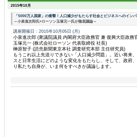
2015年10月
「5000万人国家」の衝撃！人口減少がもたらす社会とビジネスへのイン
～小泉進次郎氏×ローソン玉塚元一氏が徹底議論～
講座開催日：2015年10月05日
(月)
小泉進次郎 (衆議院議員 内閣府大臣政務官 兼 復興大臣政務官
玉塚元一 (株式会社ローソン 代表取締役 社長)
榊原智子 (読売新聞東京本社 調査研究本部 主任研究員)
もうこれ以上先送りできない「人口減少問題」。近い将来、
スと日常生活にどのような変化をもたらし、そして、政府、
り私たち自身が、いま何をすべきか議論します。