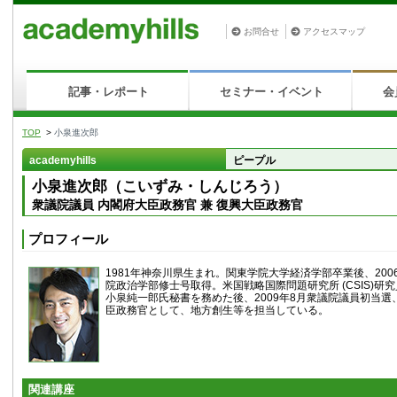
お問合せ
アクセスマップ
記事・レポート
セミナー・イベント
会
TOP
>
小泉進次郎
academyhills
ピープル
小泉進次郎（こいずみ・しんじろう）
衆議院議員 内閣府大臣政務官 兼 復興大臣政務官
プロフィール
1981年神奈川県生まれ。関東学院大学経済学部卒業後、200
院政治学部修士号取得。米国戦略国際問題研究所 (CSIS)研
小泉純一郎氏秘書を務めた後、2009年8月衆議院議員初当選
臣政務官として、地方創生等を担当している。
関連講座