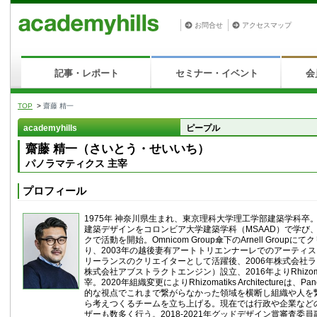
お問合せ
アクセスマップ
記事・レポート
セミナー・イベント
会
TOP
>
齋藤 精一
academyhills
ピープル
齋藤 精一（さいとう・せいいち）
パノラマティクス 主宰
プロフィール
1975年 神奈川県生まれ、東京理科大学理工学部建築学科卒
建築デザインをコロンビア大学建築学科（MSAAD）で学び、
クで活動を開始。Omnicom Group傘下のArnell Group
り、2003年の越後妻有アートトリエンナーレでのアーティ
リーランスのクリエイターとして活躍後、2006年株式会社
株式会社アブストラクトエンジン）設立、2016年よりRhizomatiks 
宰。2020年組織変更によりRhizomatiks Architectureは、Pa
的な視点でこれまで繋がらなかった領域を横断し組織や人を
ら考えつくるチームを立ち上げる。現在では行政や企業など
ザーも数多く行う。2018-2021年グッドデザイン賞審査委員