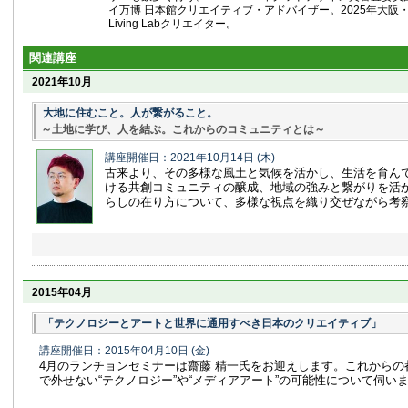
イ万博 日本館クリエイティブ・アドバイザー。2025年大阪・関西
Living Labクリエイター。
関連講座
2021年10月
大地に住むこと。人が繋がること。
～土地に学び、人を結ぶ。これからのコミュニティとは～
講座開催日：2021年10月14日
(木)
古来より、その多様な風土と気候を活かし、生活を育ん
ける共創コミュニティの醸成、地域の強みと繋がりを活
らしの在り方について、多様な視点を織り交ぜながら考察
2015年04月
「テクノロジーとアートと世界に通用すべき日本のクリエイティブ」
講座開催日：2015年04月10日
(金)
4月のランチョンセミナーは齋藤 精一氏をお迎えします。これからの
で外せない“テクノロジー”や“メディアアート”の可能性について伺い