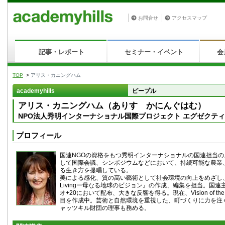
お問合せ
アクセスマップ
記事・レポート
セミナー・イベント
会
TOP
>
アリス・カニングハム
academyhills
ピープル
アリス・カニングハム（ありす かにんぐはむ）
NPO法人秀明インターナショナル国際プロジェクト エグゼクティ
プロフィール
国連NGOの資格をもつ秀明インターナショナルの国連担当
して国際会議、シンポジウムなどにおいて、持続可能な農業
る生き方を提唱している。
美による感化、質の高い藝術として社会環境の向上をめざし、冊子『Vi
Livingー母なる地球のビジョン』の作成、編集を担当。国
オ+20において配布、大きな反響を得る。現在、Vision of the
目を作成中。芸術と自然環境を重視した、町づくりに力を注
ャッツキル財団の理事も務める。