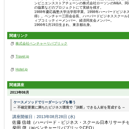
ンビニエンスストアチェーンの株式会社ローソンのM&A、同
の協業などのプロジェクトにて実績を残す。
1988年慶応義塾大学法学部卒業。1998年ハーバードビジネ
得）。ベンチャー三田会会長、ハーバードビジネススクール
ィブコミッティーメンバー、経済同友会メンバー。
1966年1月19日生まれ、東京都出身。
関連リンク
株式会社ベンチャーリパブリック
Travel.jp
Hotel.jp
関連講座
2013年08月
ケースメソッドでリーダーシップを養う
～ 不確定要素に満ちたビジネス環境で「決断」できる人材を育成する ～
講座開催日：2013年08月28日
(水)
佐藤 信雄（ハーバード・ビジネス・スクール日本リサーチ
柴田 啓（㈱ベンチャーリパブリックCEO）