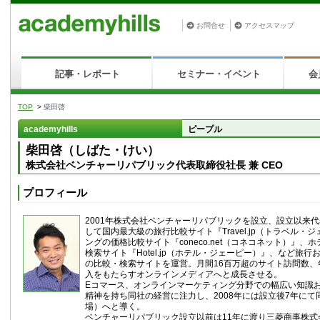
お問合せ
アクセスマップ
記事・レポート
セミナー・イベント
会
TOP
>
柴田啓
academyhills
ピープル
柴田啓（しばた・けい）
株式会社ベンチャーリパブリック代表取締役社長 兼 CEO
プロフィール
2001年株式会社ベンチャーリパブリックを設立、設立以来代
して国内最大級の旅行比較サイト『Travel.jp（トラベル・
ングの価格比較サイト『coneco.net（コネコネット）』、
検索サイト『Hotel.jp（ホテル・ジェーピー）』、など旅行
の比較・検索サイトを運営。月間16百万超のサイト訪問数、
入をもたらすオンラインメディアへと成長させる。
Eコマース、オンラインマーケティング分野での幅広い知識
精神を持ち同社の経営に注力し、2008年には設立後7年にて同社
場）へと導く。
ベンチャーリパブリック設立以前は11年に渡り三菱商事株式