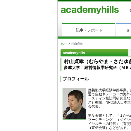
記事・レポート
セ
TOP
>
村山貞幸
academyhills
村山貞幸（むらやま・さだゆ
多摩大学 経営情報学研究科（ＭＢ
プロフィール
應義塾大学経済学部卒業、
通で自動車メーカーの海外
ースティン校訪問研究員な
ス）教授、NPO法人日本
会代表。
主な著書として、「１から
マーケティング」（ダイヤ
イヤルティの時代」（有斐
（宣伝会議）などがある。