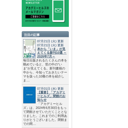
注目の記事
07月21日
(火)
更新
07月21日
(火)
更新
本から「いま」が見
えてくる新刊10選 ～
2026年7月～
毎日出版されるたくさんの本を
眺めていると、世の中の“い
ま”が見えてくる。新刊書籍の
中から、今知っておきたいテー
マを扱った10冊の本を紹介し
ま....
07月01日
(水)
更新
【重要】「アカデミ
ーヒルズ」閉館のお
知らせ
「アカデミーヒル
ズ」は、2024年6月30日をもっ
て閉館させていただくこととな
りました。これまでのご利用あ
りがとうございました。閉館ま
での間....