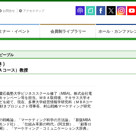
お問合せ
アクセスマップ
ミナー・イベント
会員制ライブラリー
ホール・カンファレ
ピープル
き）
Ａコース）教授
慶応義塾大学ビジネススクール修了（MBA)。株式会社電
キャンペーン等を担当。ＭＢＡ取得後、テキサス大学オ
どを経て、現在、多摩大学経営情報学研究科（ＭＢAコー
大好きプロジェクト理事長、村山戦略マーケティング研究
の戦略論」「マーケティング科学の方法論」「新版MBA
モンド社）、「仕組み革新の時代」(同文館）、「顧客ロ
閣）、「マーケティング・コミュニケーション大辞典」