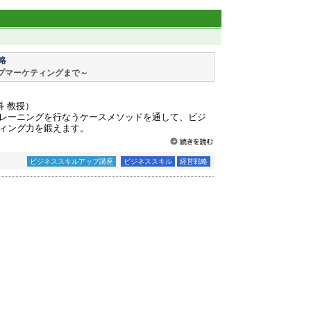
略
プマーケティングまで～
科 教授）
レーニングを行なうケースメソッドを通して、ビジ
ィング力を鍛えます。
ビジネススキルアップ講座
ビジネススキル
経営戦略