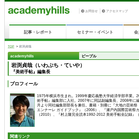
お問合せ
アクセスマップ
記事・レポート
セミナー・イベント
会
TOP
>
岩渕貞哉
academyhills
ピープル
岩渕貞哉（いわぶち・ていや）
『美術手帖』編集長
プロフィール
1975年横浜市生まれ。1999年慶応義塾大学経済学部卒業。2
術手帖』編集部に入社。2007年に同誌副編集長、2008年に編
月より同社編集部部長を兼任。書籍・別冊に『大地の芸術祭
エンナーレ ガイドブック』（2006）、『瀬戸内国際芸術祭
（2010）、『村上隆完全読本1992-2012 美術手帖全記録』
関連リンク