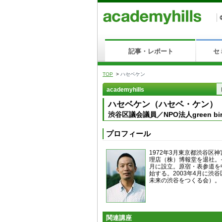
記事・レポート
セ
TOP
>
ハセベケン
academyhills
ハセベケン（ハセベ・ケン）
渋谷区議会議員／NPO法人green bi
プロフィール
1972年3月東京都渋谷区
理店（株）博報堂を退社。その
月に設立。原宿・表参道を
始する。2003年4月に
未来の渋谷をつくる会）。
関連講座