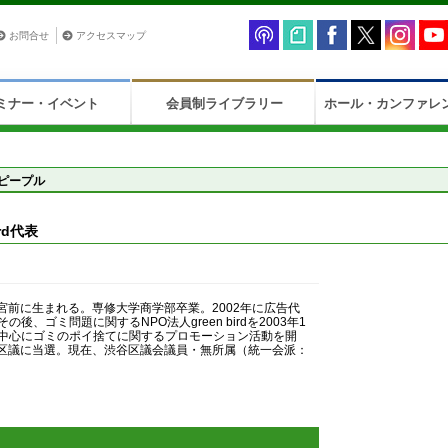
お問合せ
アクセスマップ
ミナー・イベント
会員制ライブラリー
ホール・カンファレ
ピープル
rd代表
神宮前に生まれる。専修大学商学部卒業。2002年に広告代
後、ゴミ問題に関するNPO法人green birdを2003年1
中心にゴミのポイ捨てに関するプロモーション活動を開
渋谷区議に当選。現在、渋谷区議会議員・無所属（統一会派：