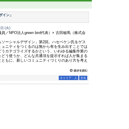
ザイン」
3日
(火)
NPO法人green bird代表）× 古田秘馬（株式会
るソーシャルデザイン」第2回。ハセベケン氏をゲス
ミュニティをつくるのは無から有を生み出すことでは
どうカテゴライズするかという、いわゆる編集作業の
をどう使うか、どんな共通項を提示すれば人が集まる
とともに、新しいコミュニティづくりのあり方を考え
キャリア・人
文化