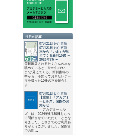
注目の記事
07月21日
(火)
更新
07月21日
(火)
更新
本から「いま」が見
えてくる新刊10選 ～
2026年7月～
毎日出版されるたくさんの本を
眺めていると、世の中の“い
ま”が見えてくる。新刊書籍の
中から、今知っておきたいテー
マを扱った10冊の本を紹介し
ま....
07月01日
(水)
更新
【重要】「アカデミ
ーヒルズ」閉館のお
知らせ
「アカデミーヒル
ズ」は、2024年6月30日をもっ
て閉館させていただくこととな
りました。これまでのご利用あ
りがとうございました。閉館ま
での間....