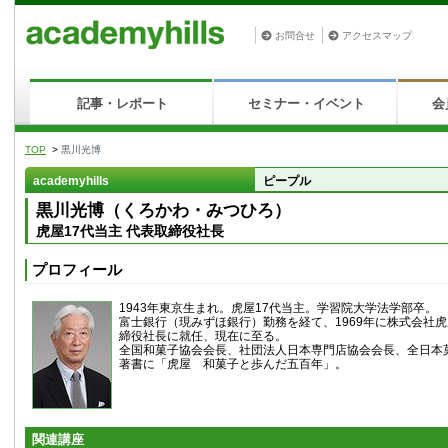
お問合せ
アクセスマップ
記事・レポート
セミナー・イベント
会
TOP
>
黒川光博
academyhills
ピープル
黒川光博（くろかわ・みつひろ）
虎屋17代当主 代表取締役社長
プロフィール
1943年東京生まれ。虎屋17代当主。学習院大学法学部卒。
富士銀行（現みずほ銀行）勤務を経て、1969年に株式会社虎
締役社長に就任、現在に至る。
全国和菓子協会会長、社団法人日本専門店協会会長、全日本
著書に「虎屋 和菓子と歩んだ五百年」。
関連講座