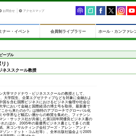
お問合せ
アクセスマップ
ミナー・イベント
会員制ライブラリー
ホール・カンファレ
ピープル
リボリ）
ジネススクール教授
ン大学マクドナウ・ビジネススクールの教授として、
部生、大学院生、企業エグゼクティブなどを対象に金融およ
中国を含む国際ビジネスにおけるビジネス倫理や社会公
大学において金融と国際経済の博士号を取得。最新書で
どこから来たのか?』は独特のアプローチでグローバル化
ミや学界など幅広い層からの称賛を集めた。フィナンシ
マン・サックス社が共催した第1回年間優良ビジネス書の
されたほか、2005年の最優秀ビジネス書として多くの賞
紙、米コンサルティング会社ブーズ・アレン・アンド・
マゾン・ドット・コム社等）、全米出版社協会より2005