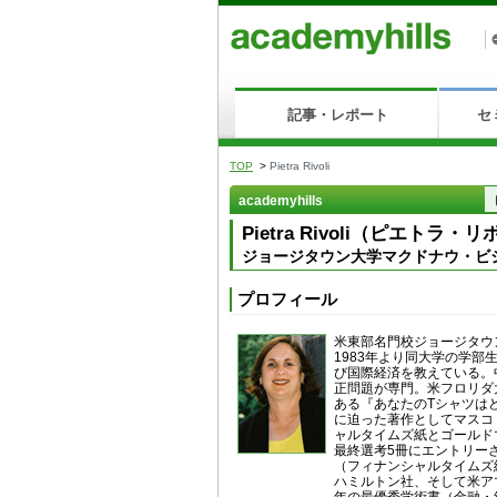
記事・レポート
セ
TOP
>
Pietra Rivoli
academyhills
Pietra Rivoli（ピエトラ・
ジョージタウン大学マクドナウ・ビ
プロフィール
米東部名門校ジョージタウ
1983年より同大学の学
び国際経済を教えている。
正問題が専門。米フロリダ
ある『あなたのTシャツは
に迫った著作としてマスコ
ャルタイムズ紙とゴールド
最終選考5冊にエントリー
（フィナンシャルタイムズ
ハミルトン社、そして米ア