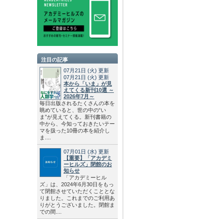
注目の記事
07月21日
(火)
更新
07月21日
(火)
更新
本から「いま」が見
えてくる新刊10選 ～
2026年7月～
毎日出版されるたくさんの本を
眺めていると、世の中の“い
ま”が見えてくる。新刊書籍の
中から、今知っておきたいテー
マを扱った10冊の本を紹介し
ま....
07月01日
(水)
更新
【重要】「アカデミ
ーヒルズ」閉館のお
知らせ
「アカデミーヒル
ズ」は、2024年6月30日をもっ
て閉館させていただくこととな
りました。これまでのご利用あ
りがとうございました。閉館ま
での間....