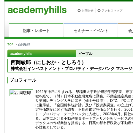
お問合せ
アクセスマップ
記事・レポート
セミナー・イベント
会
TOP
>
西岡敏郎
academyhills
ピープル
西岡敏郎（にしおか・としろう）
株式会社インベストメント・プロパティ・データバンク マネー
プロフィール
1962年神戸に生まれる。早稲田大学政治経済学部卒業、東
程を経て、（財）日本不動産研究所に勤務。不動産鑑定業務に
り英国レディング大学に留学（修士号取得）、DTZ、IPDにて
に復帰後、『全国賃料統計計』及び『投資家調査』の立上げ
定評価制度に関する調査、不動産鑑定評価などを行う。200
ト・プロパティ・データバンクに入社し、2003年4月、同
る。日本における不動産投資ポートフォリオ分析サービスの
デックスの作成業務を担当する。日英の都市行政及び不動産
心対象としている。