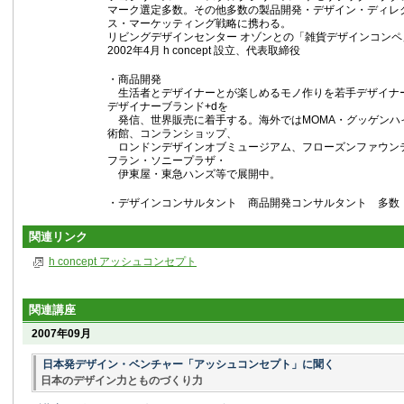
マーク選定多数。その他多数の製品開発・デザイン・ディレ
ス・マーケッティング戦略に携わる。
リビングデザインセンター オゾンとの「雑貨デザインコンペ
2002年4月 h concept 設立、代表取締役
・商品開発
生活者とデザイナーとが楽しめるモノ作りを若手デザイナ
デザイナーブランド+dを
発信、世界販売に着手する。海外ではMOMA・グッゲンハ
術館、コンランショップ、
ロンドンデザインオブミュージアム、フローズンファウン
フラン・ソニープラザ・
伊東屋・東急ハンズ等で展開中。
・デザインコンサルタント 商品開発コンサルタント 多数
関連リンク
h concept アッシュコンセプト
関連講座
2007年09月
日本発デザイン・ベンチャー「アッシュコンセプト」に聞く
日本のデザイン力とものづくり力