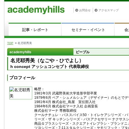
お問合せ
アクセスマップ
記事・レポート
セミナー・イベント
会
TOP
>
名児耶秀美
academyhills
ピープル
名児耶秀美（なごや・ひでよし）
h concept アッシュコンセプト 代表取締役
プロフィール
略歴：
1981年3月 武蔵野美術大学造形学部卒業
1979年6月 ペア・シュメルシュア（デザイナー）のもとで
1981年4月 株式会社_島屋 宣伝部入社
1984年6月 株式会社マーナ入社 企画室長
株式会社マーナ 専務取締役
クールナチュレ・バススパイス50・トイレケアシリーズ・バ
リーズ・ザ キッチンシリーズ・バスアクセサリー ナクサス
商品Ｇプラスシリーズ・スクエアトイレブラシ・ブランドニ
ツヨシリーズ・7-11スタルクシリーズ・ヤモリフック・ブタ