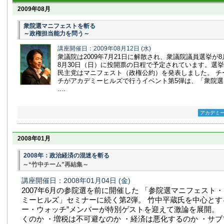
2009年08月
衆院選マニフェストを斬る
～政権担当能力を問う～
講座開催日：2009年08月12日
(水)
衆議院は2009年7月21日に解散され、衆議院議員選挙が8
8月30日（日）に投開票の日程で予定されています。選
民主党はマニフェスト（政権公約）を発表しました。 チ
チがアカデミーヒルズで行うイベント第5弾は、「衆院
....
アカデミ
2008年01月
2008年：政治経済の混迷を斬る
～“竹中チーム”再結集～
講座開催日：2008年01月04日
(金)
2007年6月の参院選を前に開催した 「参院選マニフェスト・
ミーヒルズ」セミナーに続く第2弾。 竹中平蔵氏を中心とす
ー・ウォッチ”メンバーが特別ゲストを迎えて激論を展開。 
くのか ・増税は不可避なのか ・経済は悪化するのか ・サブプ