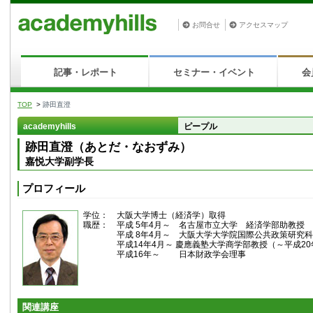
お問合せ
アクセスマップ
記事・レポート
セミナー・イベント
会
TOP
>
跡田直澄
academyhills
ピープル
跡田直澄（あとだ・なおずみ）
嘉悦大学副学長
プロフィール
学位： 大阪大学博士（経済学）取得
職歴： 平成 5年4月～ 名古屋市立大学 経済学部助教授
平成 8年4月～ 大阪大学大学院国際公共政策研究科
平成14年4月～ 慶應義塾大学商学部教授（～平成20
平成16年～ 日本財政学会理事
関連講座