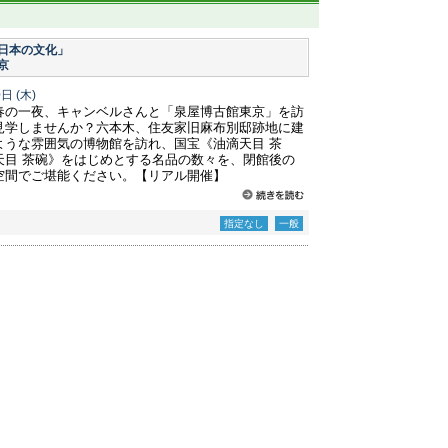
日本の文化」
京
0日
(木)
春の一夜、キャンベルさんと「泉屋博古館東京」を訪
見学しませんか？六本木、住友家旧麻布別邸跡地に建
ような雰囲気の博物館を訪れ、国宝《油滴天目 茶
天目 茶碗》をはじめとする名品の数々を、閉館後の
空間でご堪能ください。【リアル開催】
指定なし
一般