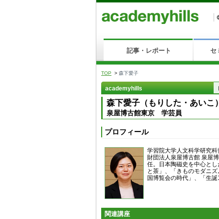
記事・レポート
セ
TOP
>
森下愛子
academyhills
森下愛子（もりした・あいこ
泉屋博古館東京 学芸員
プロフィール
学習院大学人文科学研究科
財団法人泉屋博古館 泉屋
任。日本陶磁史を中心とし
と茶」、「きものモダニズ
国博覧会の時代」、「生誕
関連講座