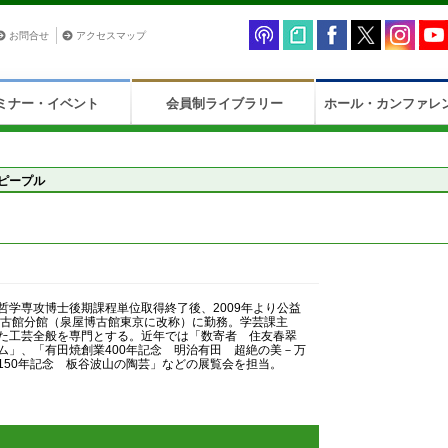
お問合せ
アクセスマップ
ミナー・イベント
会員制ライブラリー
ホール・カンファレ
ピープル
）
哲学専攻博士後期課程単位取得終了後、2009年より公益
博古館分館（泉屋博古館東京に改称）に勤務。学芸課主
た工芸全般を専門とする。近年では「数寄者 住友春翠
ム」、「有田焼創業400年記念 明治有田 超絶の美－万
150年記念 板谷波山の陶芸」などの展覧会を担当。