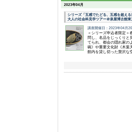
2023年04月
シリーズ「五感でたどる、五感を超える
大人の社会科見学ツアー＠泉屋博古館東
講座開催日：2023年04月2
＜シリーズ申込者限定＞
問し、名品をじっくりと
てられ、都会の隠れ家の
碗》や重要文化財《木葉
館内を貸し切った贅沢な