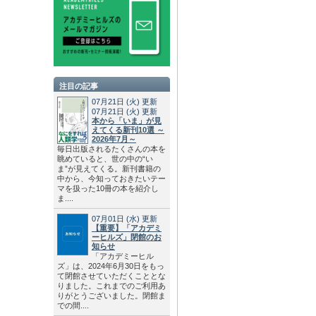
注目の記事
07月21日
(火)
更新
07月21日
(火)
更新
本から「いま」が見
えてくる新刊10選 ～
2026年7月～
毎日出版されるたくさんの本を
眺めていると、世の中の“い
ま”が見えてくる。新刊書籍の
中から、今知っておきたいテー
マを扱った10冊の本を紹介し
ま....
07月01日
(水)
更新
【重要】「アカデミ
ーヒルズ」閉館のお
知らせ
「アカデミーヒル
ズ」は、2024年6月30日をもっ
て閉館させていただくこととな
りました。これまでのご利用あ
りがとうございました。閉館ま
での間....