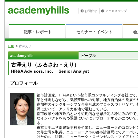
お問合せ
アクセスマップ
記事・レポート
セミナー・イベント
会
TOP
>
古澤えり
academyhills
ピープル
古澤えり（ふるさわ・えり）
HR&A Advisors, Inc. Senior Analyst
プロフィール
都市計画家。HR&Aという都市系コンサルティング会社にて
業と伴走しながら、気候変動への対策、地方自治体の発展の
参加型のインクルーシブな合意形成のプロセスづくりなど、
野において、アメリカ各地で活動している。
都市政策や地方政治という短期的な意思決定の枠組みの中で
なインパクトをもつ課題にいかにアプローチするかについて
る。
東京大学工学部建築学科を卒業し、ニューヨークのコロンビ
の修士号を取得。ニューヨーク市の都市計画局にてアーバン
けたのち、現職。ニューヨーク・ロサンゼルス・マイアミなど