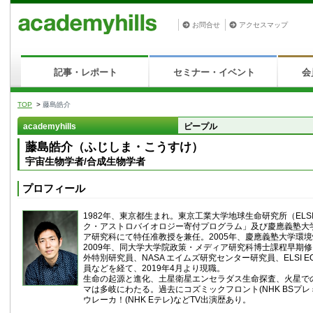
お問合せ
アクセスマップ
記事・レポート
セミナー・イベント
会
TOP
>
藤島皓介
academyhills
ピープル
藤島皓介（ふじしま・こうすけ）
宇宙生物学者/合成生物学者
プロフィール
1982年、東京都生まれ。東京工業大学地球生命研究所（EL
ク・アストロバイオロジー寄付プログラム」及び慶應義塾大
ア研究科にて特任准教授を兼任。2005年、慶應義塾大学環
2009年、同大学大学院政策・メディア研究科博士課程早期
外特別研究員、NASA エイムズ研究センター研究員、ELSI E
員などを経て、2019年4月より現職。
生命の起源と進化、土星衛星エンセラダス生命探査、火星で
マは多岐にわたる。過去にコズミックフロント(NHK BSプレ
ウレーカ！(NHK Eテレ)などTV出演歴あり。