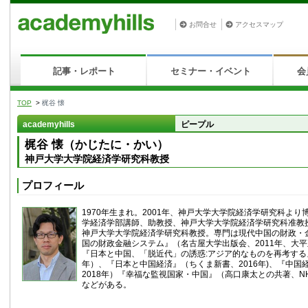
お問合せ
アクセスマップ
記事・レポート
セミナー・イベント
会
TOP
>
梶谷 懐
academyhills
ピープル
梶谷 懐（かじたに・かい）
神戸大学大学院経済学研究科教授
プロフィール
1970年生まれ。2001年、神戸大学大学院経済学研究科よ
学経済学部講師、助教授、神戸大学大学院経済学研究科准教
神戸大学大学院経済学研究科教授。専門は現代中国の財政・
国の財政金融システム』（名古屋大学出版会、2011年、大
『日本と中国、「脱近代」の誘惑:アジア的なものを再考する』
年）、『日本と中国経済』（ちくま新書、2016年)、『中国
2018年）『幸福な監視国家・中国』（高口康太との共著、NH
などがある。