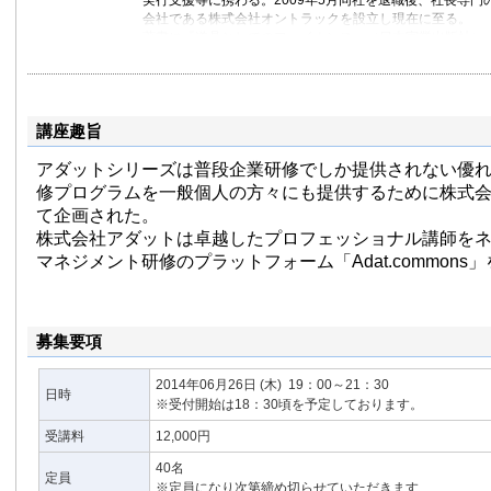
実行支援等に携わる。2009年5月同社を退職後、社長専門
会社である株式会社オントラックを設立し現在に至る。
著書に『道具としてのファイナンス』（日本実業出版社）
ファイナンス』（光文社新書）がある。
講座趣旨
アダットシリーズは普段企業研修でしか提供されない優
修プログラムを一般個人の方々にも提供するために株式
て企画された。
株式会社アダットは卓越したプロフェッショナル講師を
マネジメント研修のプラットフォーム「Adat.commons
募集要項
2014年06月26日
(木)
19：00～21：30
日時
※受付開始は18：30頃を予定しております。
受講料
12,000円
40名
定員
※定員になり次第締め切らせていただきます