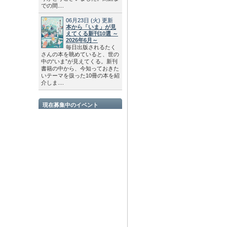
での間....
06月23日
(火)
更新
本から「いま」が見
えてくる新刊10選 ～
2026年6月～
毎日出版されるたく
さんの本を眺めていると、世の
中の“いま”が見えてくる。新刊
書籍の中から、今知っておきた
いテーマを扱った10冊の本を紹
介しま....
現在募集中のイベント