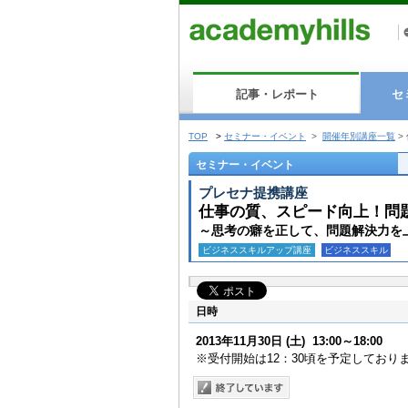
記事・レポート
セ
TOP
>
セミナー・イベント
>
開催年別講座一覧
>
セミナー・イベント
プレセナ提携講座
仕事の質、スピード向上！問
～思考の癖を正して、問題解決力を
ビジネススキルアップ講座
ビジネススキル
日時
2013年11月30日
(土)
13:00～18:00
※受付開始は12：30頃を予定しており