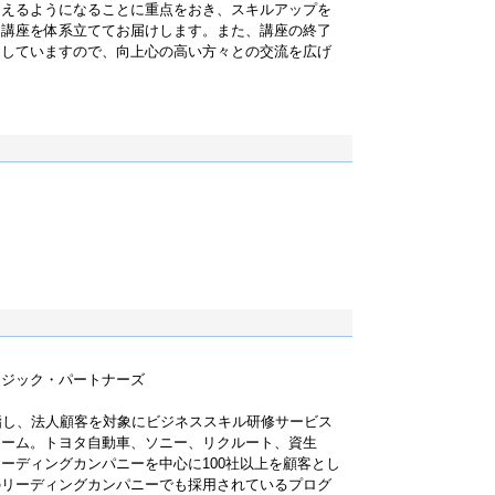
使えるようになることに重点をおき、スキルアップを
な講座を体系立ててお届けします。また、講座の終了
定していますので、向上心の高い方々との交流を広げ
テジック・パートナーズ
指し、法人顧客を対象にビジネススキル研修サービス
ァーム。トヨタ自動車、ソニー、リクルート、資生
ーディングカンパニーを中心に100社以上を顧客とし
のリーディングカンパニーでも採用されているプログ