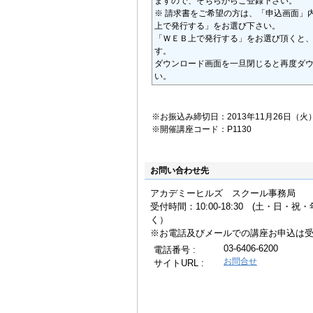
ますので、そちらからご登録下さい。
※ 請求書をご希望の方は、「申込画面」
上で発行する」をお選び下さい。
「ＷＥＢ上で発行する」をお選び頂くと
す。
ダウンロード画面を一旦閉じると再度ダ
い。
※お振込み締切日：2013年11月26日（火
※開催講座コード：P1130
お問い合わせ先
アカデミーヒルズ スクール事務局
受付時間：10:00-18:30 (土・日・
く
※お電話及びメールでの講座お申込は
03-6406-6200
電話番号 :
お問合せ
サイトURL :