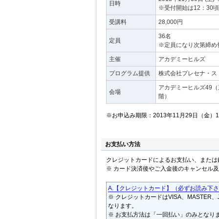
日時
※受付開始は12：30
受講料
28,000円
36名
定員
※定員になり次第締め
主催
アカデミーヒルズ
プログラム提供
株式会社プレセナ・ス
アカデミーヒルズ49（東
会場
階）
※お申込み期限：2013年11月29日（金）1
お支払い方法
クレジットカードによるお支払い、または
※ カード決済後やご入金後のキャンセル
A.【クレジットカード】（必ずお読み下
※ クレジットカードはVISA、MASTER、J
なります。
※ お支払方法は「一回払い」のみとなり