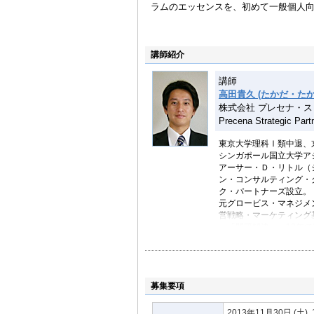
ラムのエッセンスを、初めて一般個人
講師紹介
講師
高田貴久 (たかだ・たか
株式会社 プレセナ・ス
Precena Strategic Part
東京大学理科Ⅰ類中退、
シンガポール国立大学ア
アーサー・Ｄ・リトル（
ン・コンサルティング・
ク・パートナーズ設立。
元グロービス・マネジメ
営戦略・マーケティング
ー「問題解決」、10年
（英治出版）」。東洋経済「
への寄稿も多数。
就職活動サイト「外資コン
ルタントの育成にも努め
募集要項
株式会社プレセナ･
2013年11月30日
(土)