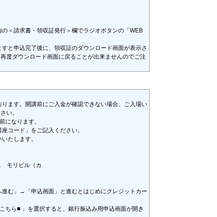
内の＜請求書・領収証発行＞欄でラジオボタンの「WEB
ますと申込完了後に、領収証のダウンロード画面が表示さ
と再度ダウンロード画面に戻ることが出来ませんのでご注
おります。開講前にご入金が確認できない場合、ご入場い
ださい。
日前になります。
講座コード」をご記入ください。
いいたします。
1 モリビル（カ
へ進む」→「申込画面」と進むとはじめにクレジットカー
はこちら■ 」を選択すると、銀行振込み用申込画面が開き