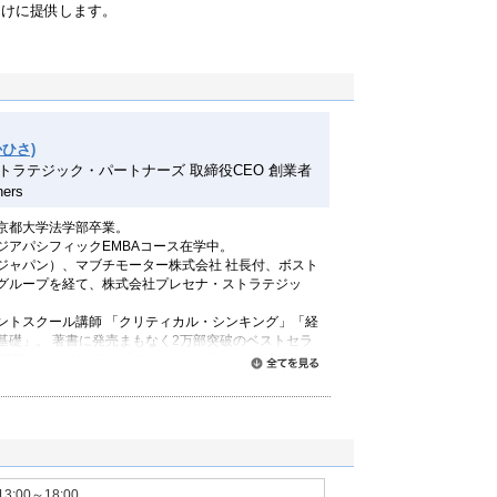
向けに提供します。
ひさ)
トラテジック・パートナーズ 取締役CEO 創業者
ners
京都大学法学部卒業。
ジアパシフィックEMBAコース在学中。
ジャパン）、マブチモーター株式会社 社長付、ボスト
グループを経て、株式会社プレセナ・ストラテジッ
ントスクール講師 「クリティカル・シンキング」「経
基礎」。 著書に発売まもなく2万部突破のベストセラ
で20版のロングセラー「ロジカル・プレゼンテーション
すべて読む
Think！」、プレジデント社「PRESIDENT」など
サル.com」を運営し、10年以上にわたり若手コンサ
ている。
ストラテジック・パートナーズ
13:00～18:00