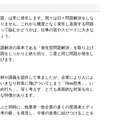
問題」は常に発生します。我々は日々問題解決をしな
ありません。これから幾度となく発生し直面する問題
もって臨むかどうかは、仕事の質やスピードに大きな
しょう。
問題解決の基本である「発生型問題解決」を取り上げ
原因をしっかりと絶ち切り、二度と同じ問題が発生し
学びます。
教材や講義を提供して来ましたが、企業により人によ
いきなり対策に飛びついてしまう「How思考」。い
決め打ち」。深く考えず、とても表面的な対策を出し
々な特徴があります。
学ぶと同時に、他業界・他企業の多くの受講者とディ
思考の癖」を発見し、今後の改善に結びつけることを