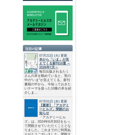
注目の記事
07月21日
(火)
更新
本から「いま」が見
えてくる新刊10選 ～
2026年7月～
毎日出版されるたく
さんの本を眺めていると、世の
中の“いま”が見えてくる。新刊
書籍の中から、今知っておきた
いテーマを扱った10冊の本を紹
介しま....
07月01日
(水)
更新
【重要】「アカデミ
ーヒルズ」閉館のお
知らせ
「アカデミーヒル
ズ」は、2024年6月30日をもっ
て閉館させていただくこととな
りました。これまでのご利用あ
りがとうございました。閉館ま