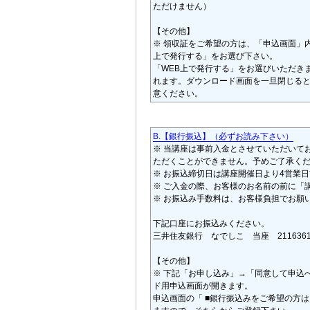
ただけません）
【その他】
※ 領収証をご希望の方は、「申込画面」
上で発行する」をお選び下さい。
「WEB上で発行する」をお選びいただき
れます。ダウンロード画面を一旦閉じる
意ください。
B.【銀行振込】（必ずお読み下さい）
※ 当講座は事前入金とさせていただいて
ただくことができません。予めご了承く
※ お振込締切日は講座開催日より4営業
※ ご入金の際、お客様のお名前の前に「
※ お振込み手数料は、お客様負担でお願
下記口座にお振込みください。
三井住友銀行 なでしこ 当座 211636
【その他】
※ 下記「お申し込み」→「同意して申込
ド用申込画面が開きます。
申込画面の「 ■銀行振込みをご希望の方