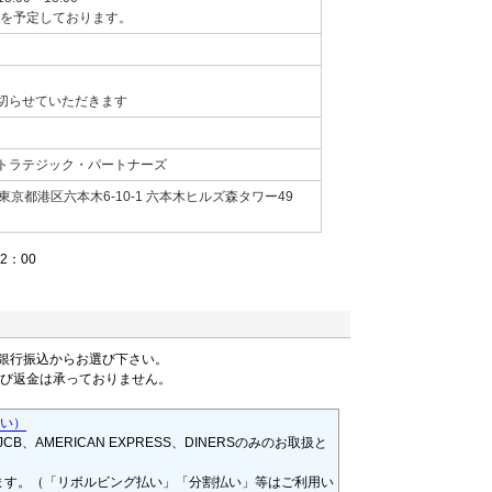
頃を予定しております。
切らせていただきます
トラテジック・パートナーズ
京都港区六本木6-10-1 六本木ヒルズ森タワー49
2：00
銀行振込からお選び下さい。
及び返金は承っておりません。
さい）
CB、AMERICAN EXPRESS、DINERSのみのお取扱と
ます。（「リボルビング払い」「分割払い」等はご利用い