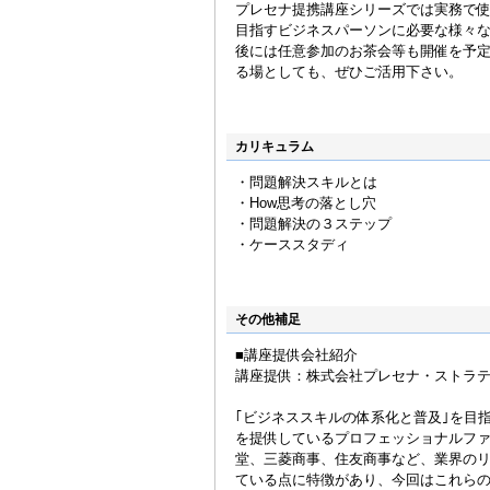
プレセナ提携講座シリーズでは実務で
目指すビジネスパーソンに必要な様々
後には任意参加のお茶会等も開催を予
る場としても、ぜひご活用下さい。
カリキュラム
・問題解決スキルとは
・How思考の落とし穴
・問題解決の３ステップ
・ケーススタディ
その他補足
■講座提供会社紹介
講座提供：株式会社プレセナ・ストラ
｢ビジネススキルの体系化と普及｣を目
を提供しているプロフェッショナルフ
堂、三菱商事、住友商事など、業界のリ
ている点に特徴があり、今回はこれら