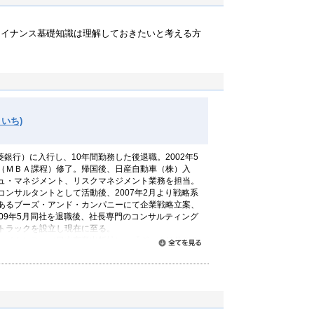
ァイナンス基礎知識は理解しておきたいと考える方
いち)
菱銀行）に入行し、10年間勤務した後退職。2002年5
（ＭＢＡ課程）修了。帰国後、日産自動車（株）入
ュ・マネジメント、リスクマネジメント業務を担当。
ンサルタントとして活動後、2007年2月より戦略系
あるブーズ・アンド・カンパニーにて企業戦略立案、
09年5月同社を退職後、社長専門のコンサルティング
トラックを設立し現在に至る。
ァイナンス』（日本実業出版社）、『ざっくり分かる
すべて読む
新書）がある。