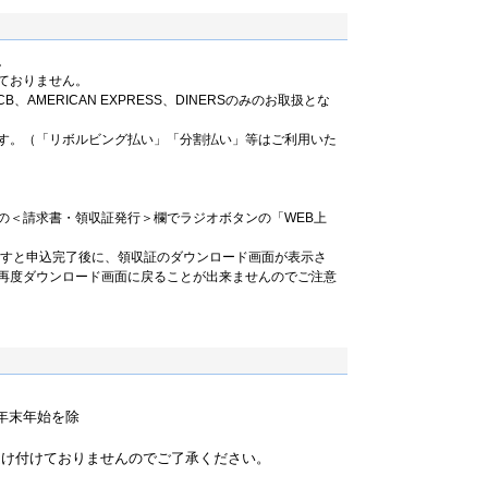
。
ておりません。
B、AMERICAN EXPRESS、DINERSのみのお取扱とな
す。（「リボルビング払い」「分割払い」等はご利用いた
の＜請求書・領収証発行＞欄でラジオボタンの「WEB上
ますと申込完了後に、領収証のダウンロード画面が表示さ
再度ダウンロード画面に戻ることが出来ませんのでご注意
祝・年末年始を除
）
受け付けておりませんのでご了承ください。