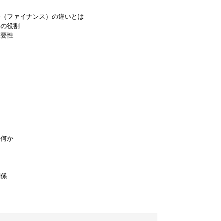
務（ファイナンス）の違いとは
その役割
重要性
は何か
関係