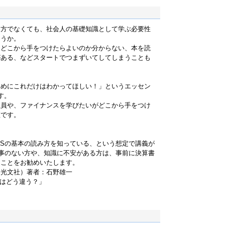
る方でなくても、社会人の基礎知識として学ぶ必要性
ょうか。
。どこから手をつけたらよいのか分からない、本を読
がある、などスタートでつまずいてしてしまうことも
じめにこれだけはわかってほしい！」というエッセン
す。
社員や、ファイナンスを学びたいがどこから手をつけ
座です。
BSの基本の読み方を知っている、という想定で講義が
た事のない方や、知識に不安がある方は、事前に決算書
くことをお勧めいたします。
（光文社）著者：石野雄一
どう違う？」