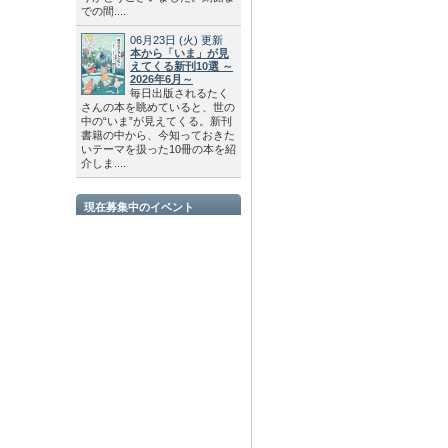
での間....
06月23日
(火)
更新
本から「いま」が見
えてくる新刊10選 ～
2026年6月～
毎日出版されるたく
さんの本を眺めていると、世の
中の“いま”が見えてくる。新刊
書籍の中から、今知っておきた
いテーマを扱った10冊の本を紹
介しま....
現在募集中のイベント