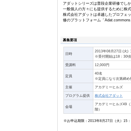
アダットシリーズは普段企業研修でし
一般個人の方々にも提供するために株
株式会社アダットは卓越したプロフェ
修のプラットフォーム「Adat.common
募集要項
2013年08月27日
(火)
日時
※受付開始は18：30
受講料
12,000円
40名
定員
※定員になり次第締め
主催
アカデミーヒルズ
プログラム提供
株式会社アダット
アカデミーヒルズ49（東
会場
階）
※お申込期限：2013年8月27日（火）15：