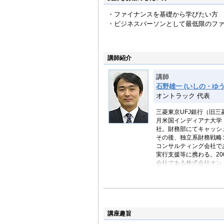
・ファイナンスを基礎から学びたい方
・ビジネスパーソンとして最低限のフ
講師紹介
講師
石野雄一 (いしの・ゆう
オントラック 代表
三菱東京UFJ銀行（旧三
月米国インディアナ大学
社。財務部にてキャッシ
その後、独立系財務戦略コ
コンサルティング会社で
実行支援等に携わる。20
会社である株式会社オン
著書に『道具としてのフ
ファイナンス』（光文社
講座趣旨