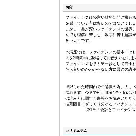
内容
ファイナンスは経営や財務部門に携わ
を感じている方は多いのではないでし
しかし、奥が深いファイナンスの世界
んでも理解に苦しむ、数字に苦手意識
多いようです。
本講座では、ファイナンスの基本「は
スを2時間半に凝縮してお伝えいたしま
ファイナンスを学ぶ第一歩として若手
たら良いのかわからない方に最適の講
※限られた時間内での講義の為、PL、
進みます。今までPL、BSに全く触れ
の読み方に関する書籍をお読みいただ
推薦図書：ざっくり分かるフィナンス
第1章「会計とファイナンスは
カリキュラム