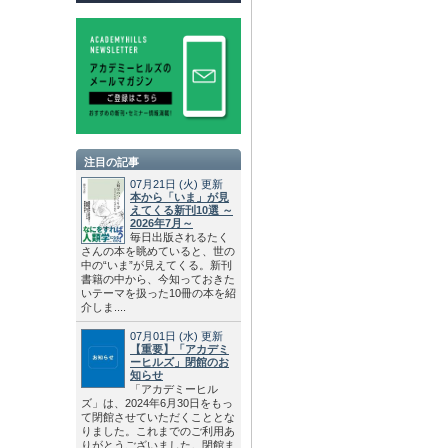
注目の記事
07月21日
(火)
更新
本から「いま」が見
えてくる新刊10選 ～
2026年7月～
毎日出版されるたく
さんの本を眺めていると、世の
中の“いま”が見えてくる。新刊
書籍の中から、今知っておきた
いテーマを扱った10冊の本を紹
介しま....
07月01日
(水)
更新
【重要】「アカデミ
ーヒルズ」閉館のお
知らせ
「アカデミーヒル
ズ」は、2024年6月30日をもっ
て閉館させていただくこととな
りました。これまでのご利用あ
りがとうございました。閉館ま