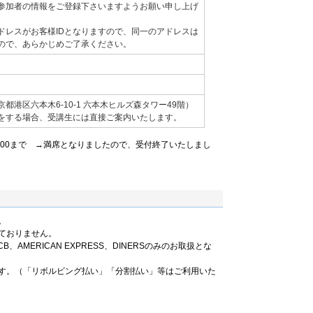
参加者の情報をご登録下さいますようお願い申し上げ
ドレスがお客様IDとなりますので、同一のアドレスは
ので、あらかじめご了承ください。
]
都港区六本木6-10-1 六本木ヒルズ森タワー49階）
をする場合、受講生には直接ご案内いたします。
5：00まで →満席となりましたので、受付終了いたしまし
。
ておりません。
B、AMERICAN EXPRESS、DINERSのみのお取扱とな
す。（「リボルビング払い」「分割払い」等はご利用いた