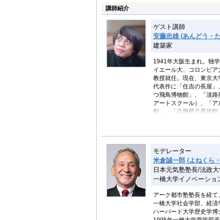
講師紹介
ゲスト講師
安藤忠雄 (あんどう・た
建築家
1941年大阪生まれ。独
イエール大、コロンビア大
教授就任。現在、東京大
代表作に「住吉の長屋」
つ飛鳥博物館」、「淡路夢
アートスクール）、「ア
館」、「兵庫県立美術館
術館」、「地中美術館」
ズ」、「21_21DESI
東横線渋谷駅」「上海保
モデレーター
79年「住吉の長屋」で日
米倉誠一郎 (よねくら
ンス建築アカデミーゴール
日本元気塾塾長/法政
賞、96年 高松宮殿下記
ルドメダル、2002年 ア
一橋大学イノベーショ
者、05年国際建築家連合
数。
アーク都市塾塾長を経て、
著書に「建築家 安藤忠
一橋大学社会学部、経済
東京大学出版会）「安藤
ハーバード大学歴史学博士