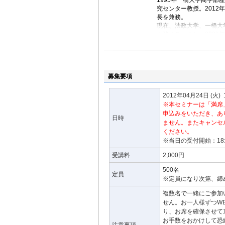
版社）など。
1995年一橋大学商学部
究センター教授。2012
長を兼務。
現在、法政大学、一橋大学の他に、
も務める。また、200
いる。
イノベーションを核とし
専門とし、多くの経営者
著書は、「イノベーター
募集要項
報社）、『創発的破壊 
ーダー論』、『経営革命
2012年04月24日
(火)
※本セミナーは「満席
申込みをいただき、あ
日時
ません。またキャンセ
ください。
※当日の受付開始：18
受講料
2,000円
500名
定員
※定員になり次第、締
複数名で一緒にご参加
せん。お一人様ずつW
り、お席を確保させて
お手数をおかけして恐