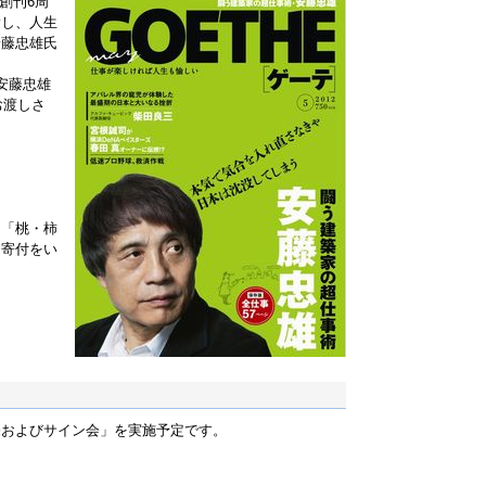
創刊6周
愛し、人生
安藤忠雄氏
安藤忠雄
お渡しさ
た「桃・柿
に寄付をい
売およびサイン会」を実施予定です。