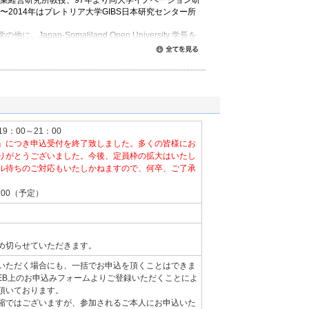
産業経営研究所教授、97年より同大学イノベーション研
年〜2014年はプレトリア大学GIBS日本研究センター所
Japan-Somaliland Open University 学長を
1年より『一橋ビジネスレビュー』編集委員長を兼任して
すべて読む
た企業の経営戦略と発展プロセス、組織の史的研究を
から熱い支持を受けている。
たちの日本史：近代日本の創造的対応」（東洋経済新
未来をつくるイノベーション』、『脱カリスマ時代のリ
の構造』など多数
19：00～21：00
」につき申込受付を終了致しました。多くの皆様にお
りがとうございました。今後、定員枠の拡大はいたし
ル待ちのご対応もいたしかねますので、何卒、ご了承
:00（予定）
め切らせていただきます。
いただく場合にも、一括でお申込を頂くことはできま
EB上のお申込みフォームよりご登録いただくことによ
頂いております。
縮ではございますが、参加されるご本人にお申込いた