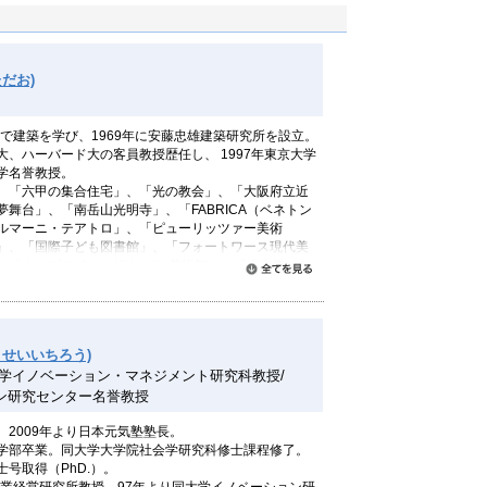
だお)
学で建築を学び、1969年に安藤忠雄建築研究所を設立。
、ハーバード大の客員教授歴任し、 1997年東京大学
学名誉教授。
、「六甲の集合住宅」、「光の教会」、「大阪府立近
舞台」、「南岳山光明寺」、「FABRICA（ベネトン
ルマーニ・テアトロ」、「ピューリッツァー美術
」、「国際子ども図書館」、「フォートワース現代美
、「ホンブロイッヒ/ランゲン美術館」、「表参道ヒル
すべて読む
GN SIGHT」、「東京大学情報学環・福武ホール」「東急
利大劇場」など。
本建築学会賞、85年アルヴァ・アアルト賞、89年フラ
・せいいちろう)
ドメダル、93年 日本芸術院賞、95年 プリツカー
大学イノベーション・マネジメント研究科教授/
念世界文化賞、97年王立英国建築家協会（RIBA）ゴー
メリカ（AIA）ゴールドメダル、京都賞、03年 文化功労
ン研究センター名誉教授
（UIA）ゴールドメダル、10年文化勲章など受賞多
2009年より日本元気塾塾長。
雄」（新潮社）「建築を語る」「連戦連敗」（いずれも
学部卒業。同大学大学院社会学研究科修士課程修了。
忠雄 仕事をつくる—私の履歴書」（日本経済新聞出
号取得（PhD.）。