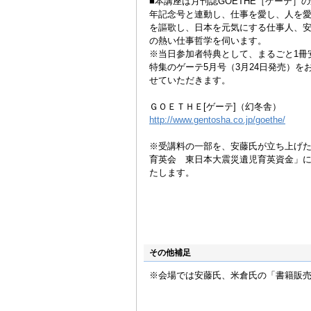
■本講座は月刊誌GOETHE［ゲーテ］の
年記念号と連動し、仕事を愛し、人を
を謳歌し、日本を元気にする仕事人、
の熱い仕事哲学を伺います。
※当日参加者特典として、まるごと1冊
特集のゲーテ5月号（3月24日発売）を
せていただきます。
ＧＯＥＴＨＥ[ゲーテ]（幻冬舎）
http://www.gentosha.co.jp/goethe/
※受講料の一部を、安藤氏が立ち上げ
育英会 東日本大震災遺児育英資金」
たします。
その他補足
※会場では安藤氏、米倉氏の「書籍販