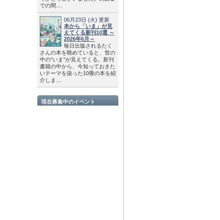
での間....
06月23日
(火)
更新
本から「いま」が見
えてくる新刊10選 ～
2026年6月～
毎日出版されるたく
さんの本を眺めていると、世の
中の“いま”が見えてくる。新刊
書籍の中から、今知っておきた
いテーマを扱った10冊の本を紹
介しま....
現在募集中のイベント