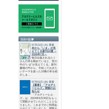
注目の記事
07月21日
(火)
更新
本から「いま」が見
えてくる新刊10選 ～
2026年7月～
毎日出版されるたく
さんの本を眺めていると、世の
中の“いま”が見えてくる。新刊
書籍の中から、今知っておきた
いテーマを扱った10冊の本を紹
介しま....
07月01日
(水)
更新
【重要】「アカデミ
ーヒルズ」閉館のお
知らせ
「アカデミーヒル
ズ」は、2024年6月30日をもっ
て閉館させていただくこととな
りました。これまでのご利用あ
りがとうございました。閉館ま