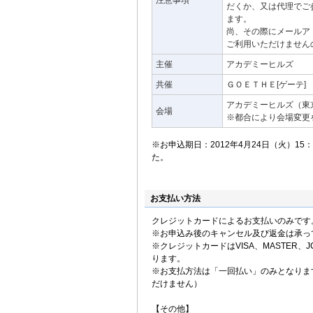
注意事項
だくか、又は代理でご
ます。
尚、その際にメールア
ご利用いただけません
主催
アカデミーヒルズ
共催
ＧＯＥＴＨＥ[ゲーテ
アカデミーヒルズ（東京
会場
※都合により会場変更
※お申込期日：2012年4月24日（火）1
た。
お支払い方法
クレジットカードによるお支払いのみです
※お申込み後のキャンセル及び返金は承っ
※クレジットカードはVISA、MASTER、JC
ります。
※お支払方法は「一回払い」のみとなりま
だけません）
【その他】