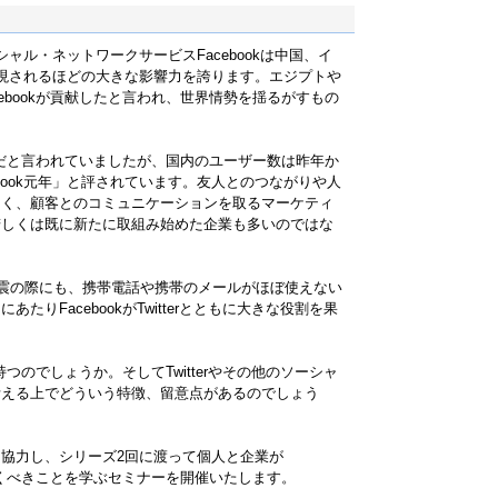
ャル・ネットワークサービスFacebookは中国、イ
現されるほどの大きな影響力を誇ります。エジプトや
ebookが貢献したと言われ、世界情勢を揺るがすもの
る国だと言われていましたが、国内のユーザー数は昨年か
ebook元年」と評されています。友人とのつながりや人
なく、顧客とのコミュニケーションを取るマーケティ
若しくは既に新たに取組み始めた企業も多いのではな
地震の際にも、携帯電話や携帯のメールがほぼ使えない
りFacebookがTwitterとともに大きな役割を果
持つのでしょうか。そしてTwitterやその他のソーシャ
考える上でどういう特徴、留意点があるのでしょう
協力し、シリーズ2回に渡って個人と企業が
ておくべきことを学ぶセミナーを開催いたします。