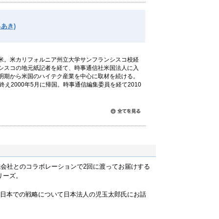
あき)
米。米カリフォルニア州立大学サンフランシスコ校経
シスコの地元紙記者を経て、時事通信社米国法人に入
明期から米国のハイテク産業を中心に取材を続ける。
終え2000年5月に帰国。時事通信編集委員を経て2010
ィングプラットフォーム」（2008年）、「爆発するソ
すべて読む
07年）、「ウェブを進化させる人たち」（2007年）、
ムを変える」（2006年）。共著に「次世代広告テクノ
「ネットは新聞を殺すのか」（2003年）、「サイバージ
7年）などがある。
会社とのコラボレーションで2回に渡ってお届けする
シリーズ。
背景、日本での戦略について日本法人の児玉太郎氏にお話