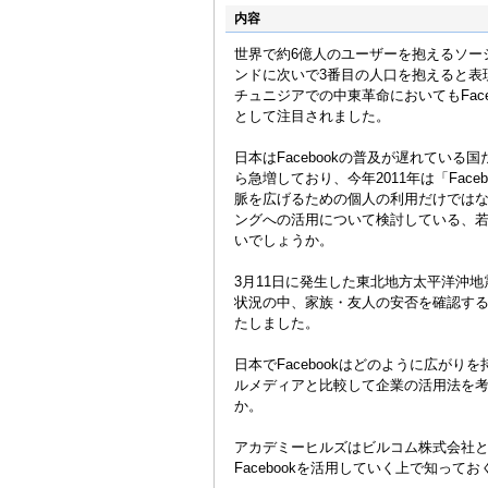
内容
世界で約6億人のユーザーを抱えるソーシ
ンドに次いで3番目の人口を抱えると表
チュニジアでの中東革命においてもFac
として注目されました。
日本はFacebookの普及が遅れてい
ら急増しており、今年2011年は「Fac
脈を広げるための個人の利用だけでは
ングへの活用について検討している、
いでしょうか。
3月11日に発生した東北地方太平洋沖
状況の中、家族・友人の安否を確認するにあた
たしました。
日本でFacebookはどのように広がりを
ルメディアと比較して企業の活用法を
か。
アカデミーヒルズはビルコム株式会社と
Facebookを活用していく上で知っ