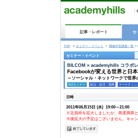
記事・レポート
セ
TOP
>
セミナー・イベント
>
開催年別講座一覧
>
セミナー・イベント
BILCOM × academyhills 
Facebookが変える世界と日本
～ソーシャル・ネットワークで世界
BIZセミナー
政治・経済・国際
マーケティン
日時
2011年06月15日
(水)
19:00～21:00
※定員枠を拡大しましたが、再度満席
今後拡大の予定はございません。キャ