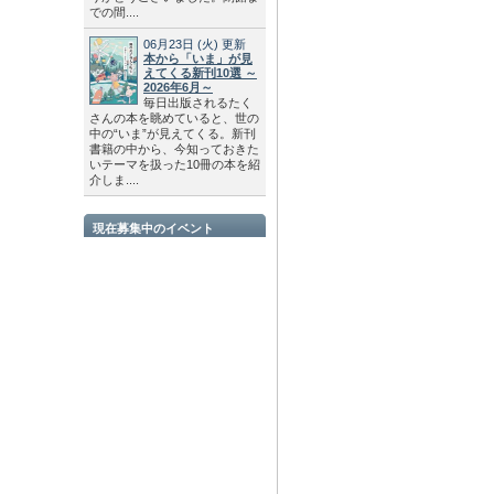
での間....
06月23日
(火)
更新
本から「いま」が見
えてくる新刊10選 ～
2026年6月～
毎日出版されるたく
さんの本を眺めていると、世の
中の“いま”が見えてくる。新刊
書籍の中から、今知っておきた
いテーマを扱った10冊の本を紹
介しま....
現在募集中のイベント