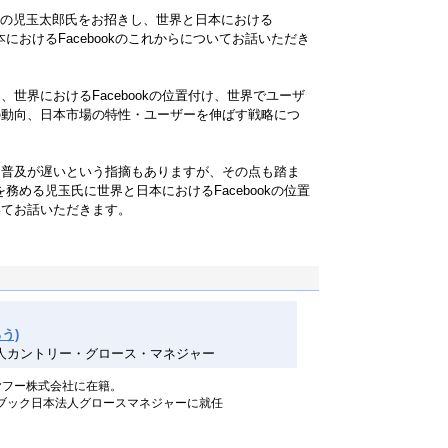
本法人の児玉太郎氏をお招きし、世界と日本における
本におけるFacebookのこれからについてお話いただき
世界におけるFacebookの位置付け、世界でユーザ
の動向、日本市場の特性・ユーザーを伸ばす戦略につ
ら普及が遅いという指摘もありますが、その点も踏ま
を務める児玉氏に世界と日本におけるFacebookの位置
いてお話いただきます。
う)
人カントリー・グロース・マネジャー
、ヤフー株式会社に在籍。
スブック日本法人グロースマネジャーに就任