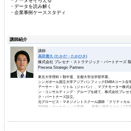
・データをそろえる
・データを読み解く
・企業事例ケーススタディ
講師紹介
講師
高田貴久 (たかだ・たかひさ)
株式会社 プレセナ・ストラテジック・パートナーズ 取
Precena Strategic Partners
東京大学理科Ⅰ類中退、京都大学法学部卒業。
シンガポール国立大学アジアパシフィックEMBAコース在
アーサー・Ｄ・リトル（ジャパン）、マブチモーター株式会
ン・コンサルティング・グループを経て、株式会社プレセ
ク・パートナーズ設立。
元グロービス・マネジメントスクール講師 「クリティカル
営戦略・マーケティング基礎」。 著書に発売まもなく2万
ー「問題解決」、10年で20版のロングセラー「ロジカル
（英治出版）」。東洋経済「Think！」、プレジデント社「P
への寄稿も多数。
就職活動サイト「外資コンサル.com」を運営し、10年以