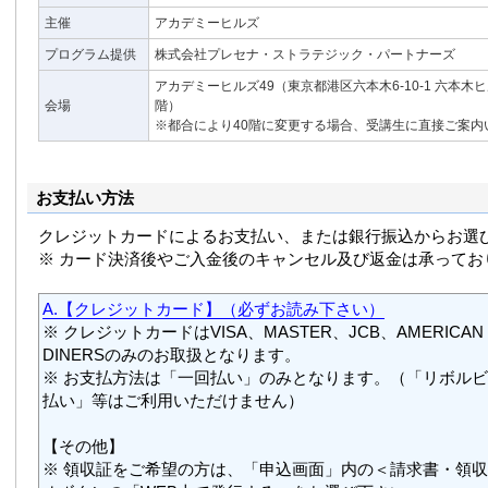
主催
アカデミーヒルズ
プログラム提供
株式会社プレセナ・ストラテジック・パートナーズ
アカデミーヒルズ49（東京都港区六本木6-10-1 六本木
会場
階）
※都合により40階に変更する場合、受講生に直接ご案内
お支払い方法
クレジットカードによるお支払い、または銀行振込からお選
※ カード決済後やご入金後のキャンセル及び返金は承ってお
A.【クレジットカード】（必ずお読み下さい）
※ クレジットカードはVISA、MASTER、JCB、AMERICAN 
DINERSのみのお取扱となります。
※ お支払方法は「一回払い」のみとなります。（「リボル
払い」等はご利用いただけません）
【その他】
※ 領収証をご希望の方は、「申込画面」内の＜請求書・領