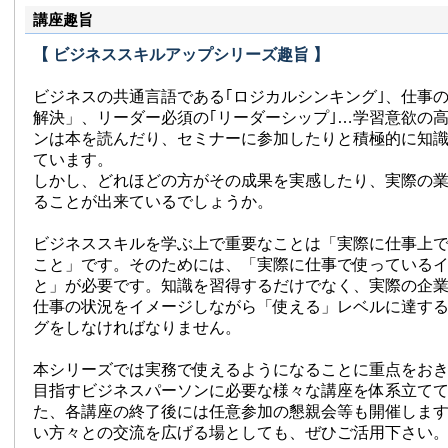
ルタントの育成にも努めている。
講座趣旨
株式会社プレセナ･ストラテジック・パートナーズ
【 ビジネススキルアップシリーズ趣旨 】
ビジネスの共通言語である｢ロジカルシンキング｣、仕事
解決」、リーダー必須の｢リーダーシップ｣…学習意欲の
ンは本を読んだり、セミナーに参加したりと積極的に知
ています。
しかし、どれほどの方がその成果を実感したり、実際の
ることが出来ているでしょうか。
ビジネススキルを学ぶ上で重要なことは「実際に仕事上
こと」です。そのためには、「実際に仕事で使っている
と」が必要です。知識を習得するだけでなく、実際の企
仕事の状況をイメージしながら「使える」レベルに達す
グをしなければなりません。
本シリーズでは実務で使えるようになることに重点をお
目指すビジネスパーソンに必要な様々な講座を体系立て
た、各講座の終了後には任意参加の懇親会等も開催しま
い方々との交流を広げる場としても、ぜひご活用下さい