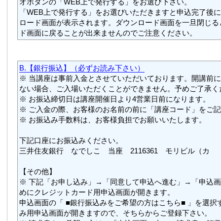
オボタンの「WEB上で発行する」をお選び下さい。
「WEB上で発行する」をお選びいただきますと申込完了後
ロード画面が表示されます。ダウンロード画面を一旦閉じる
ド画面に戻ることが出来ませんのでご注意ください。
B.【銀行振込】（必ずお読み下さい）
※ 当講座は事前入金とさせていただいております。開講前
ない場合、ご入場いただくことができません。予めご了承く
※ お振込締切日は講座開催日より4営業日前になります。
※ ご入金の際、お客様のお名前の前に「講座コード」をご
※ お振込み手数料は、お客様負担でお願いいたします。
下記口座にお振込みください。
三井住友銀行 なでしこ 当座 2116361 モリビル（カ
【その他】
※ 下記「お申し込み」→「同意して申込へ進む」→「申込
めにクレジットカード用申込画面が開きます。
申込画面の「 ■銀行振込みをご希望の方はこちら■ 」を選択
み用申込画面が開きますので、そちらからご登録下さい。