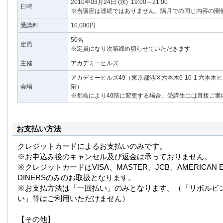
2010年03月24日
(水)
19:00～21:00
日時
※当講座は連続ではありません。隔月での同じ内容の開
受講料
10,000円
50名
定員
※定員になり次第締め切らせていただきます
主催
アカデミーヒルズ
アカデミーヒルズ49（東京都港区六本木6-10-1 六本木
会場
階）
※都合により40階に変更する場合、受講生には直接ご案
お支払い方法
クレジットカードによるお支払いのみです。
※お申込み後のキャンセル及び返金は承っておりません。
※クレジットカードはVISA、MASTER、JCB、AMERICAN E
DINERSのみのお取扱となります。
※お支払方法は「一回払い」のみとなります。（「リボルビ
い」等はご利用いただけません）
【その他】