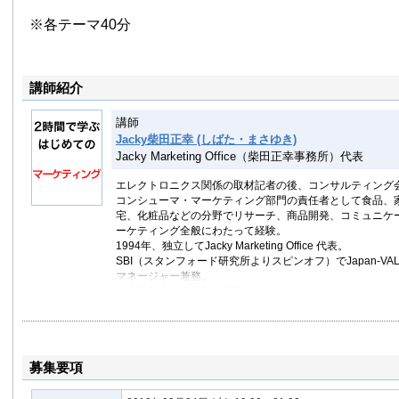
※各テーマ40分
講師紹介
講師
Jacky柴田正幸 (しばた・まさゆき)
Jacky Marketing Office（柴田正幸事務所）代表
エレクトロニクス関係の取材記者の後、コンサルティング
コンシューマ・マーケティング部門の責任者として食品、
宅、化粧品などの分野でリサーチ、商品開発、コミュニケ
ーケティング全般にわたって経験。
1994年、独立してJacky Marketing Office 代表。
SBI（スタンフォード研究所よりスピンオフ）でJapan-V
マネージャー兼務。
東京理科大学大学院 MOT 講師。
著書：
競争優位のマーケティング（PHP研究所）
プレゼンテーション力を鍛えるトレーニングブック（かん
募集要項