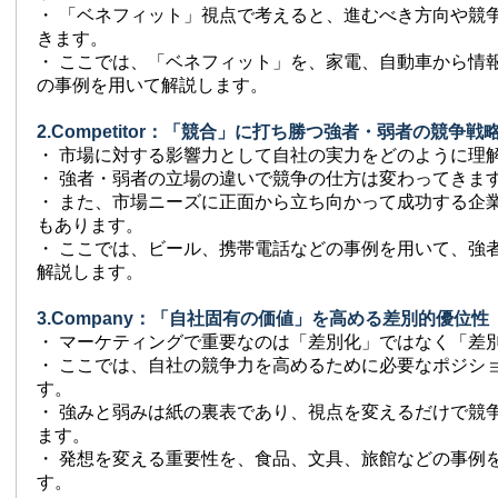
・ 「ベネフィット」視点で考えると、進むべき方向や競
きます。
・ ここでは、「ベネフィット」を、家電、自動車から情
の事例を用いて解説します。
2.Competitor：「競合」に打ち勝つ強者・弱者の競争戦
・ 市場に対する影響力として自社の実力をどのように理
・ 強者・弱者の立場の違いで競争の仕方は変わってきま
・ また、市場ニーズに正面から立ち向かって成功する企
もあります。
・ ここでは、ビール、携帯電話などの事例を用いて、強
解説します。
3.Company：「自社固有の価値」を高める差別的優位性
・ マーケティングで重要なのは「差別化」ではなく「差
・ ここでは、自社の競争力を高めるために必要なポジシ
す。
・ 強みと弱みは紙の裏表であり、視点を変えるだけで競
ます。
・ 発想を変える重要性を、食品、文具、旅館などの事例
す。