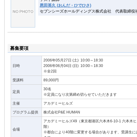
恩田英久 (おんだ・ひでひさ)
セブンシーズホールディングス株式会社 代表取締役
募集要項
2006年05月27日
(土)
10:00～18:30
日時
2006年06月04日
(日)
10:00～18:30
※全2回
受講料
89,000円
30名
定員
※定員になり次第締め切らせていただきます
主催
アカデミーヒルズ
プログラム提供
株式会社P&E HUMAN
アカデミーヒルズ49（東京都港区六本木6-10-1 六本木
階）
会場
※都合により40階に変更する場合があります、受講生に