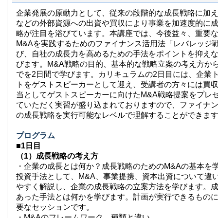
企業発展の原動力として、従来の段階的な成長戦略に加
などの外部資源への出資や買収により事業を加速度的に成
略が注目を浴びています。本講座では、今後益々、重要
M&Aを実践するためのファイナンス活用法「レバレッジ
び、自社の成長力を高めるための手法をポイントを抑え
びます。M&A戦略の目的、基本的な戦略立案の考え方か
でを2日間で学びます。カリキュラムの2日目には、企業
トをゲストスピーカーとして迎え、受講者の方々には買
当としてゲストスピーカーに向けたM&A戦略提案をプレ
ていただく実習が盛り込まれておりますので、ファイナ
の成長戦略を実行可能なレベルで理解することができま
プログラム
■1日目
（1）成長戦略の考え方
・企業の成長とは何か？成長戦略のためのM&Aの基本を
投資手法として、M&A、事業提携、資本出資について違
やすく解説し、企業の成長戦略の立案方法を学びます。
あった手法とは何かを学びます。計画が実行できるもの
要なセッションです。
・M&Aのフレームワーク、種類と違い