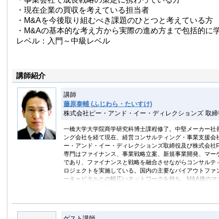
・現在企業の買収を考えている担当者
・M&Aを今後取り組むべき課題のひとつと考えている方
・M&Aの基本的な考え方から実際の進め方まで包括的に
レベル：入門～中級レベル
講師紹介
講師
藤原泰輔 (ふじわら・たいすけ)
株式会社ピー・アンド・イー・ディレクションズ 取締
一橋大学大学院商学研究科博士課程修了。中堅メーカー社
ング会社を経て現在、経営コンサルティング・事業支援会
ー・アンド・イー・ディレクションズ取締役及び株式会社P
専門はファイナンス、事業戦略立案、新規事業開発、マー
であり、ファイナンスと戦略を融合させながらコンサルテ
ロジェクトを実施している。国内の主要なバイアウトファ
ーキャピタルとの幅広いネットワークを持ち、M&A後のマ
自律性と組織に関する論文などのほか多数の執筆などを行
ゲスト講師