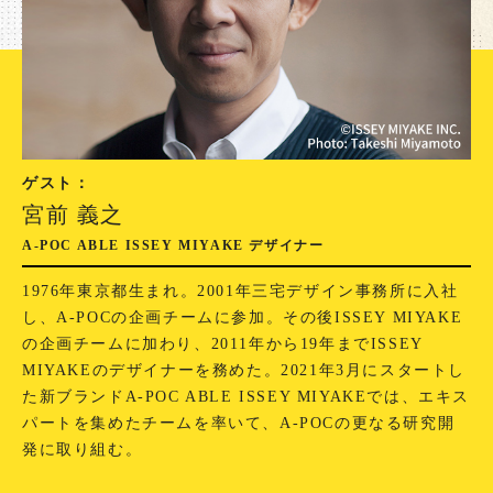
ゲスト：
宮前 義之
A-POC ABLE ISSEY MIYAKE デザイナー
1976年東京都生まれ。2001年三宅デザイン事務所に入社
し、A-POCの企画チームに参加。その後ISSEY MIYAKE
の企画チームに加わり、2011年から19年までISSEY
MIYAKEのデザイナーを務めた。2021年3月にスタートし
た新ブランドA-POC ABLE ISSEY MIYAKEでは、エキス
パートを集めたチームを率いて、A-POCの更なる研究開
発に取り組む。