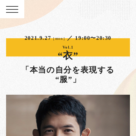
2021.9.27
／ 19:00〜20:30
［mon］
Vol.1
“衣”
「本当の自分を表現する
“服”」