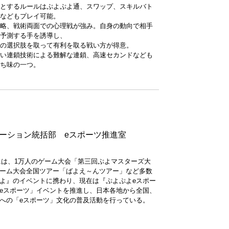
とするルールはぷよぷよ通、スワップ、スキルバト
などもプレイ可能。
略、戦術両面での心理戦が強み。自身の動向で相手
予測する手を誘導し、
の選択肢を取って有利を取る戦い方が得意。
い連鎖技術による難解な連鎖、高速セカンドなども
ち味の一つ。
ーション統括部 eスポーツ推進室
代には、1万人のゲーム大会「第三回ぷよマスターズ大
ーム大会全国ツアー「ばよえ～んツアー」など多数
よ』のイベントに携わり、現在は『ぷよぷよeスポー
eスポーツ」イベントを推進し、日本各地から全国、
への「eスポーツ」文化の普及活動を行っている。