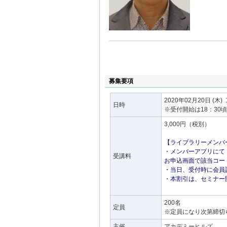
募集要項
2020年02月20日
(木)
日時
※受付開始は18：30
3,000円（税別）
【ライブラリーメンバー
・メンバーアプリにて
受講料
お申込画面で該当コー
・当日、受付時に会員
・本割引は、セミナー
200名
定員
※定員になり次第締切
主催
アカデミーヒルズ