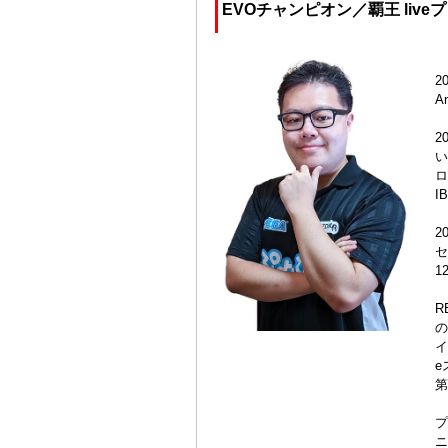
EVOチャンピオン／覇王 live
2
A
2
い
ロ
I
2
セ
1
R
の
イ
e
第
プ
ニ