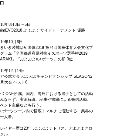
プロ
018年8月3日～5日
nimEVO2018 ぷよぷよ サイドトーナメント 優勝
019年10月6日
きいき茨城ゆめ国体2019 第74回国民体育大会文化プ
グラム「全国都道府県対抗ｅスポーツ選手権2019
BARAKI」『ぷよぷよeスポーツ』の部 3位
019年12月14日
ガ公式大会 ぷよぷよチャンピオンシップ SEASON2
2月大会 ベスト8
ED ONE所属。国内、海外における選手としての活動
みならず、実況解説、記事や書籍による発信活動、
ベント主催なども行う。
スポーツシーン内で幅広くマルチに活動する、業界の
一人者。
レイヤー歴は23年 ぷよぷよテトリス、ぷよぷよクロ
クル