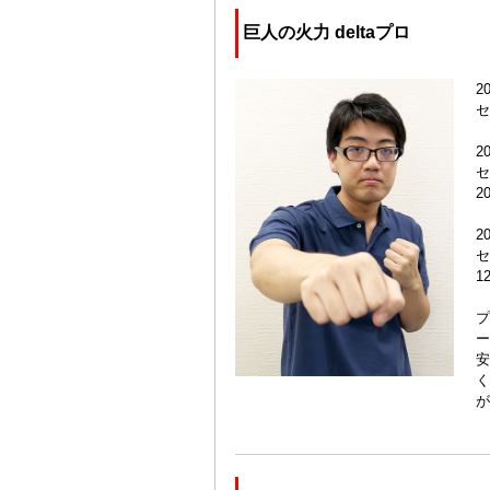
巨人の火力 deltaプロ
2
セ
2
セ
2
2
セ
1
プ
ー
安
く
が