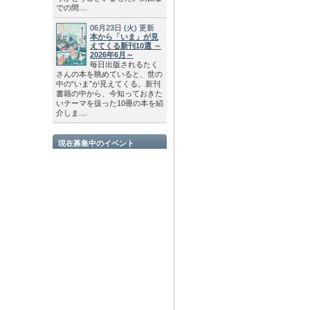
での間....
06月23日
(火)
更新
本から「いま」が見
えてくる新刊10選 ～
2026年6月～
毎日出版されるたく
さんの本を眺めていると、世の
中の“いま”が見えてくる。新刊
書籍の中から、今知っておきた
いテーマを扱った10冊の本を紹
介しま....
現在募集中のイベント