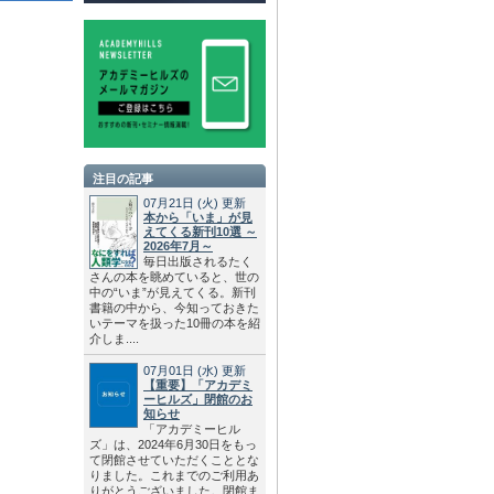
注目の記事
07月21日
(火)
更新
本から「いま」が見
えてくる新刊10選 ～
2026年7月～
毎日出版されるたく
さんの本を眺めていると、世の
中の“いま”が見えてくる。新刊
書籍の中から、今知っておきた
いテーマを扱った10冊の本を紹
介しま....
07月01日
(水)
更新
【重要】「アカデミ
ーヒルズ」閉館のお
知らせ
「アカデミーヒル
ズ」は、2024年6月30日をもっ
て閉館させていただくこととな
りました。これまでのご利用あ
りがとうございました。閉館ま