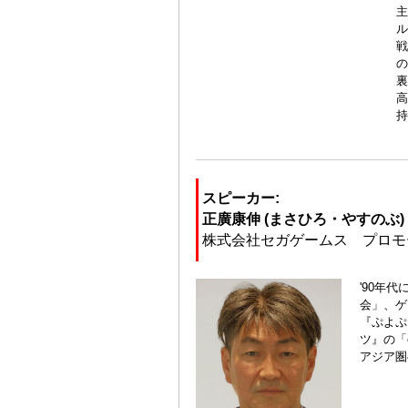
主
ル
戦
の
裏
高
持
スピーカー:
正廣康伸 (まさひろ・やすのぶ)
株式会社セガゲームス プロモ
'90年
会」、ゲ
『ぷよぷ
ツ』の「
アジア圏