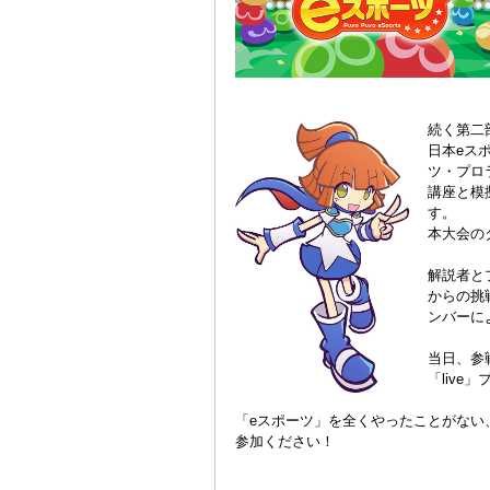
続く第二
日本eス
ツ・プロ
講座と模
す。
本大会の
解説者と
からの挑
ンバーに
当日、参
「live
「eスポーツ」を全くやったことがない
参加ください！