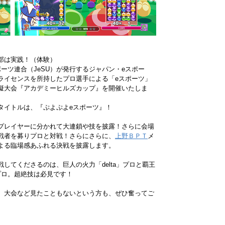
部は実践！（体験）
ポーツ連合（JeSU）が発行するジャパン・eスポー
ライセンスを所持したプロ選手による「eスポーツ」
擬大会『アカデミーヒルズカップ』を開催いたしま
タイトルは、『ぷよぷよeスポーツ』！
プレイヤーに分かれて大連鎖や技を披露！さらに会場
戦者を募りプロと対戦！さらにさらに、
上野ＢＰＴ
メ
よる臨場感あふれる決戦を披露します。
戦してくださるのは、巨人の火力「delta」プロと覇王
」プロ。超絶技は必見です！
、大会など見たこともないという方も、ぜひ奮ってご