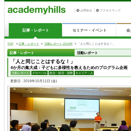
お問合せ
アクセスマップ
記事・レポート
セミナー・イベント
会
TOP
>
記事・レポート
>
活動レポート 2019年
>
「人と同じことはするな！」
記事・レポート
活動レポート
「人と同じことはするな！」
4か月の集大成：子どもに多様性を教えるためのプログラム企画
活動レポート
グローバル
政治・経済・国際
キャリア・人
更新日 : 2019年10月11日
(金)