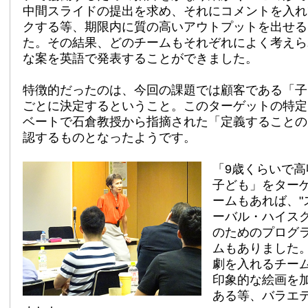
中間スライドの提出を求め、それにコメントを入れ
クする等、期限内に質の高いアウトプットを出せる
た。その結果、どのチームもそれぞれによく考えら
な案を英語で発表することができました。
特徴的だったのは、今回の課題では顧客である「子
ごとに決定するということ。このターゲットの特定
ベートで石倉教授から指摘された「定義することの
認するものとなったようです。
「9歳くらいで
子ども」をター
ームもあれば、"
ーバル・ハイスク
のためのプログ
ムもありました
劇を入れるチー
印象的な絵画を
ある等、バラエ