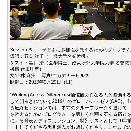
Session ５：「子どもに多様性を教えるためのプログラ
講師：石倉 洋子（一橋大学名誉教授）
ゲスト：黒川 清（医学博士、政策研究大学院大学 名誉教
機構 代表理事）
文/小林 麻実 写真/アカデミーヒルズ
開催日：2019年9月29日（日）
"Working Across Differences(価値観の異なる人と協
して開催されている2019年のグローバル・ゼミ(GAS)。
る最終セッションでは、事前のグループワークを通じて
を教えるためのプログラム」を新しく企画立案する宿題
による発表とディスカッション。特別ゲストとして10年前
ートしてくださる黒川清氏がお越しくださり、これまで