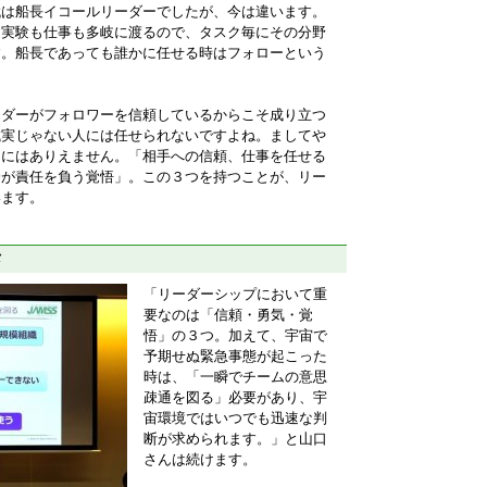
代は船長イコールリーダーでしたが、今は違います。
、実験も仕事も多岐に渡るので、タスク毎にその分野
す。船長であっても誰かに任せる時はフォローという
ーダーがフォロワーを信頼しているからこそ成り立つ
誠実じゃない人には任せられないですよね。ましてや
しにはありえません。「相手への信頼、仕事を任せる
分が責任を負う覚悟」。この３つを持つことが、リー
います。
メ
「リーダーシップにおいて重
要なのは「信頼・勇気・覚
悟」の３つ。加えて、宇宙で
予期せぬ緊急事態が起こった
時は、「一瞬でチームの意思
疎通を図る」必要があり、宇
宙環境ではいつでも迅速な判
断が求められます。」と山口
さんは続けます。