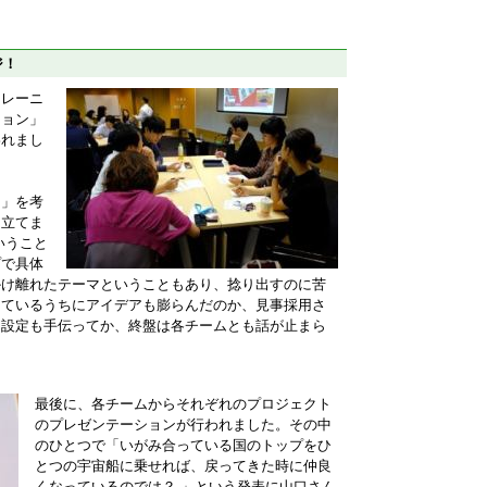
ジ！
トレーニ
ション」
われまし
ト」を考
を立てま
いうこと
プで具体
かけ離れたテーマということもあり、捻り出すのに苦
っているうちにアイデアも膨らんだのか、見事採用さ
う設定も手伝ってか、終盤は各チームとも話が止まら
最後に、各チームからそれぞれのプロジェクト
のプレゼンテーションが行われました。その中
のひとつで「いがみ合っている国のトップをひ
とつの宇宙船に乗せれば、戻ってきた時に仲良
くなっているのでは？ 」という発表に山口さん