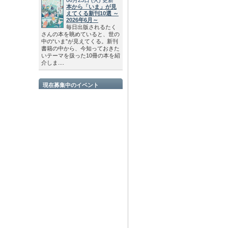
本から「いま」が見
えてくる新刊10選 ～
2026年6月～
毎日出版されるたく
さんの本を眺めていると、世の
中の“いま”が見えてくる。新刊
書籍の中から、今知っておきた
いテーマを扱った10冊の本を紹
介しま....
現在募集中のイベント