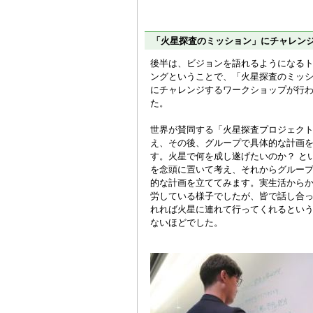
「火星探査のミッション」にチャレン
後半は、ビジョンを語れるようになる
ングということで、「火星探査のミッ
にチャレンジするワークショップが行
た。
世界が賛同する「火星探査プロジェク
え、その後、グループで具体的な計画
す。火星で何を成し遂げたいのか？ と
を念頭に置いて考え、それからグルー
的な計画を立ててみます。実生活から
労している様子でしたが、皆で話し合
れれば火星に連れて行ってくれるとい
ないほどでした。