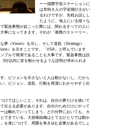
ーー国際宇宙ステーションに
は常時６人の宇宙飛行士がい
るわけですが、先程お話しし
たように、地上にいる様々な
宙で緊急事態が起こった際には、関わるすべての人に
が大事になってきます。それが「連携のストーリー」
Vision）を示し、そして道筋（Strategy）
irections）を示すことです。「VSA」と呼んでいます
シンプルで簡潔であることも大事です。緊急事態は説
ん。3分以内に皆を動かせるような説明が求められま
です。ビジョンを示さないと人は動かないし、だから
ない。ビジョン、道筋、行動を簡潔にわかりやすく伝
をつけてほしいこと。それは、自分の夢だけを描いて
いて伝える必要があります。自分のためだけにやって
バーは離れていってしまう。どの分野においても、カ
んとできている。大規模組織はとてもひとりでは動か
ー」を身につけて、周囲を巻き込む必要があるでしょ