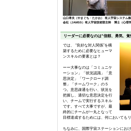
山口孝夫（やまぐち・たかお） 有人宇宙システム
会社（JAMSS）有人宇宙技術部主幹 博士（心理
リーダーに必要なのは“信頼、勇気、覚
では、 “良好な対人関係”を構
築するために必要なヒューマ
ンスキルの要素とは？
ーー大事なのは「コミュニケ
ーション」「状況認識」「意
思決定」「ワークロード調
整」「チームワーク」の５
つ。意思疎通を行い、状況を
把握し、適切な意思決定を行
い、チームで実行するスキル
です。すべて大事ですが、最
終的にチームが一丸となって
目標達成するためには、何においても
ちなみに、国際宇宙ステーションにお