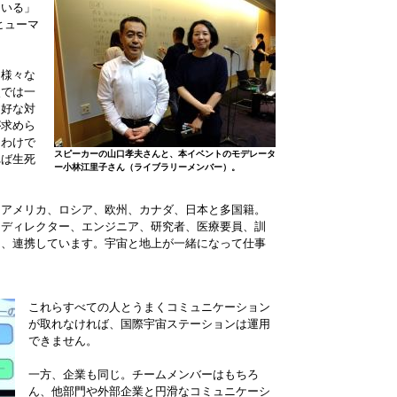
ている」
ヒューマ
、様々な
点では一
良好な対
が求めら
るわけで
スピーカーの山口孝夫さんと、本イベントのモデレータ
れば生死
ー小林江里子さん（ライブラリーメンバー）。
、アメリカ、ロシア、欧州、カナダ、日本と多国籍。
トディレクター、エンジニア、研究者、医療要員、訓
て、連携しています。宇宙と地上が一緒になって仕事
これらすべての人とうまくコミュニケーション
が取れなければ、国際宇宙ステーションは運用
できません。
一方、企業も同じ。チームメンバーはもちろ
ん、他部門や外部企業と円滑なコミュニケーシ