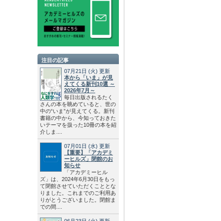
注目の記事
07月21日
(火)
更新
本から「いま」が見
えてくる新刊10選 ～
2026年7月～
毎日出版されるたく
さんの本を眺めていると、世の
中の“いま”が見えてくる。新刊
書籍の中から、今知っておきた
いテーマを扱った10冊の本を紹
介しま....
07月01日
(水)
更新
【重要】「アカデミ
ーヒルズ」閉館のお
知らせ
「アカデミーヒル
ズ」は、2024年6月30日をもっ
て閉館させていただくこととな
りました。これまでのご利用あ
りがとうございました。閉館ま
での間....
06月23日
(火)
更新