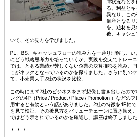
庫状況などを
る。利益とキ
異なり、この
倒産となるリ
を、題材を見
後、キャシュ
いて、その見方を学びました。
PL、BS、キャッシュフローの読み方を一通り理解し、
にどう戦略思考力を培っていくか、実践を交えてトレー
では、とある業績が芳しくない企業の決算推移を読み、P
こがネックとなっているのかを探りました。さらに別の
て、小売業大手2社の状況を比較。
この時にまず2社のビジネスをまず想像し書き出したので
ングの4P（Price / Product / Place / Promotion 
用すると有効という話がありました。2社の特徴を4P軸
を見て検証。その後見方をバリューチェーンに置き換え
ではどう示されているのかを確認し、講座は終了しまし
＊ ＊ ＊