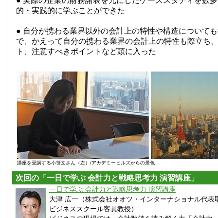
● 実際の企業の財務諸表を元にしたケーススタディを数
的・実践的に学ぶことができた
● 自分が携わる業界以外の会計上の特性や構造について
で、かえって自分の携わる業界の会計上の特性も際立ち
ト、注意すべきポイントなど頭に入った
講座を受講する小笹文さん（左）/アカデミーヒルズからの景色
次回の「一日で学ぶ 会計力と戦略思考力 演習講座」
一日で学ぶ 会計力と戦略思考力 演習講座
大津 広一（株式会社オオツ・インターナショナル代表
ビジネススクール客員教授）