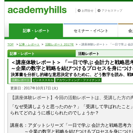
お問合せ
アクセスマップ
記事・レポート
セミナー・イベント
会
TOP
>
記事・レポート
>
活動レポート 2017年
>
＜講座体験レポート＞ 「一日で学ぶ 会
記事・レポート
活動レポート
＜講座体験レポート＞ 「一日で学ぶ 会計力と戦略思
～企業の数字と戦略を結びつけるプロセスを身につけ
決算書を分析し的確な意思決定するために、どう数字を読み、戦
活動レポート
ビジネススキル
アカウンティング・ファイナンス
更新日 : 2017年10月17日
(火)
【講座体験レポート】今回の活動レポートは、受講した方の
「なぜ受講しようと思ったのか？」「受講して学ばれたこと
られてどのように感じられたのでしょうか？
講座名：アダットシリーズ「一日で学ぶ 会計力と戦略思考力
～企業の数字と戦略を結びつけるプロセスを身につけ