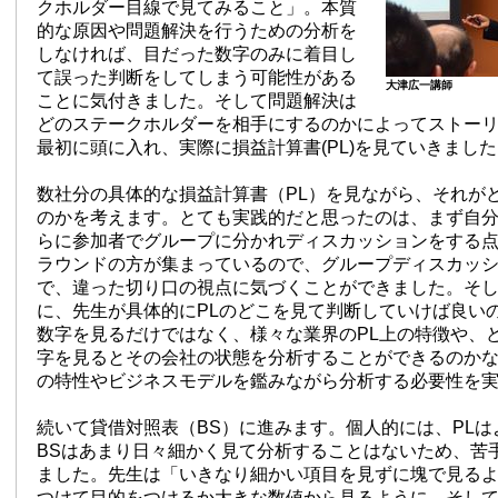
クホルダー目線で見てみること」。本質
的な原因や問題解決を行うための分析を
しなければ、目だった数字のみに着目し
て誤った判断をしてしまう可能性がある
大津広一講師
ことに気付きました。そして問題解決は
どのステークホルダーを相手にするのかによってストー
最初に頭に入れ、実際に損益計算書(PL)を見ていきまし
数社分の具体的な損益計算書（PL）を見ながら、それが
のかを考えます。とても実践的だと思ったのは、まず自
らに参加者でグループに分かれディスカッションをする
ラウンドの方が集まっているので、グループディスカッ
で、違った切り口の視点に気づくことができました。そ
に、先生が具体的にPLのどこを見て判断していけば良い
数字を見るだけではなく、様々な業界のPL上の特徴や、
字を見るとその会社の状態を分析することができるのか
の特性やビジネスモデルを鑑みながら分析する必要性を
続いて貸借対照表（BS）に進みます。個人的には、PL
BSはあまり日々細かく見て分析することはないため、苦
ました。先生は「いきなり細かい項目を見ずに塊で見る
つけて目的をつけるか大きな数値から見るように。そし