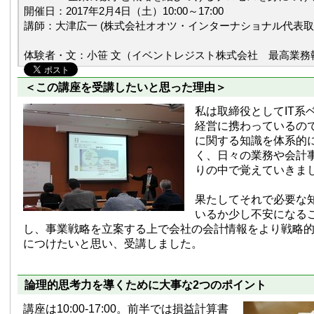
開催日：2017年2月4日（土）10:00～17:00
講師：大津広一 (株式会社オオツ・インターナショナル代表取
体験者・文：小笹 文（イベントレジスト株式会社 最高業務執
＜この講座を受講したいと思った理由＞
私は取締役としてIT系
経営に携わっているの
に関する知識を体系的
く、日々の業務や会計
りの中で覚えていきま
果たしてそれで必要な
いるか少し不安になる
し、事業戦略を立案する上で会社の会計情報をより戦略
につけたいと思い、受講しました。
論理的思考力を導くために大事な2つのポイント
講座は10:00-17:00。前半では損益計算書