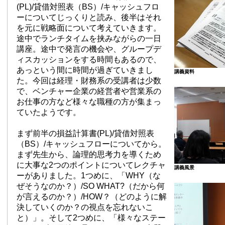
(PL)/貸借対照表（BS）/キャッシュフロ
ーについてじっくりと読み、後半はそれ
を元に戦略面について考えていきます。
途中でランチタイムを挟みながらの一日
講座。途中で発言の機会や、グループデ
ィスカッションをする時間もあるので、
あっという間に時間が過ぎていきまし
講義資料
た。今回は経理・財務系の受講者は少数
で、ベンチャー企業の経営者や営業系の
お仕事の方など様々な職種の方が集まっ
ていたようです。
まず前半の損益計算書(PL)/貸借対照表
（BS）/キャッシュフローについてから。
まず先生から、論理的思考力を導くため
に大事な2つのポイントについてレクチャ
講義風景
ーがありました。1つめに、「WHY（な
ぜそうなのか？）/SO WHAT?（だから何
が言えるのか？）/HOW？（どのように解
決していくのか？の視点を忘れないこ
と）」。そして2つめに、「様々なステー