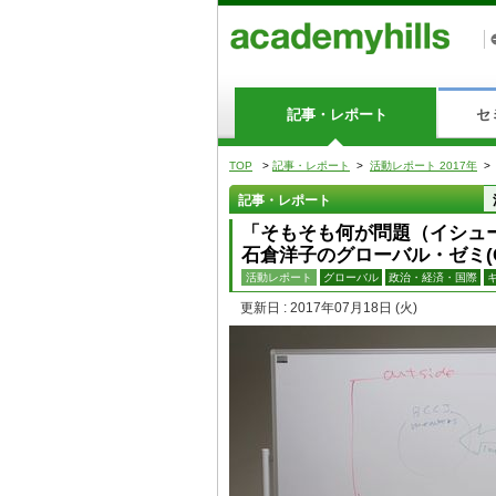
記事・レポート
セ
TOP
>
記事・レポート
>
活動レポート 2017年
>
記事・レポート
「そもそも何が問題（イシュ
石倉洋子のグローバル・ゼミ(G
活動レポート
グローバル
政治・経済・国際
更新日 : 2017年07月18日
(火)