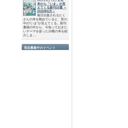
本から「いま」が見
えてくる新刊10選 ～
2026年6月～
毎日出版されるたく
さんの本を眺めていると、世の
中の“いま”が見えてくる。新刊
書籍の中から、今知っておきた
いテーマを扱った10冊の本を紹
介しま....
現在募集中のイベント