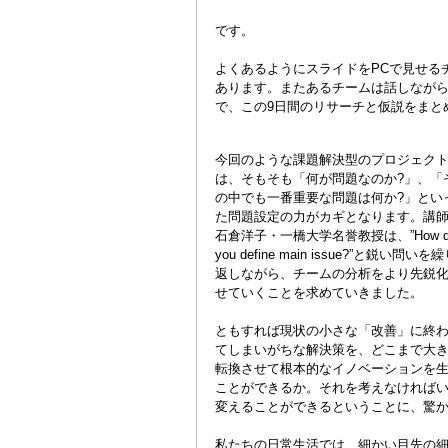
です。
よくあるようにスライドをPCで見せる
あります。またあるチームは話しなが
で、この9日間のリサーチと仮説をまと
今回のような課題解決型のプロジェク
は、そもそも「何が問題なのか?」、「
の中でも一番重要な問題は何か?」とい
た問題設定の力がカギとなります。講
石倉洋子・一橋大学名誉教授は、”How d
you define main issue?”と鋭い問いを
返しながら、チームの分析をより先鋭
せていくことを求めていきました。
ともすれば現状の小さな「改善」に終
てしまいがちな解決策を、どこまで大
転換させて根本的なイノベーションを
ことができるか。それを考えなければ
変えることができるということに、驚
私たちの日常生活では、細かい目先の