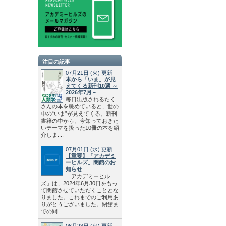
注目の記事
07月21日
(火)
更新
本から「いま」が見
えてくる新刊10選 ～
2026年7月～
毎日出版されるたく
さんの本を眺めていると、世の
中の“いま”が見えてくる。新刊
書籍の中から、今知っておきた
いテーマを扱った10冊の本を紹
介しま....
07月01日
(水)
更新
【重要】「アカデミ
ーヒルズ」閉館のお
知らせ
「アカデミーヒル
ズ」は、2024年6月30日をもっ
て閉館させていただくこととな
りました。これまでのご利用あ
りがとうございました。閉館ま
での間....
06月23日
(火)
更新