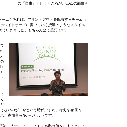
の「自由」というところが、GASの面白さ
チームもあれば、プリントアウトを配布するチームも
らホワイトボードに書いていく授業のようなスタイル
めていきました。もちろん全て英語です。
トで
そ
っ
師の
o
繰り
化さ
わっ
きく
生む
いけないのが、今という時代ですね。考えを徹底的に
かれた参加者も多かったようです。
細部にこだわって、「そもそも私は何をしようとして