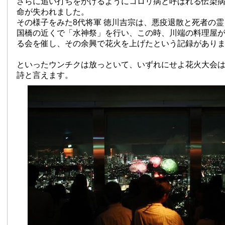
さらに追い打ちをかけるようにコロリ病と呼ばれる伝染
命が失われました。
その様子をみた8代将軍 徳川吉宗は、悪疫退散と死者の
国橋の近くで「水神祭」を行い、この時、川端の料理屋
る会を催し、その余興で花火を上げたという記録があります
といったウンチクは放っといて、いずれにせよ花火大会
詩と言えます。