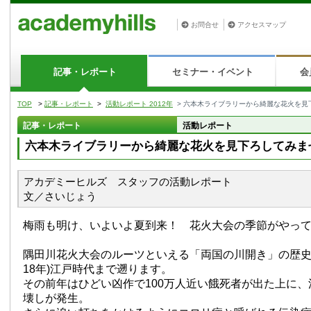
お問合せ
アクセスマップ
記事・レポート
セミナー・イベント
会
TOP
>
記事・レポート
>
活動レポート 2012年
> 六本木ライブラリーから綺麗な花火を見
記事・レポート
活動レポート
六本木ライブラリーから綺麗な花火を見下ろしてみま
アカデミーヒルズ スタッフの活動レポート
文／さいじょう
梅雨も明け、いよいよ夏到来！ 花火大会の季節がやっ
隅田川花火大会のルーツといえる「両国の川開き」の歴史は
18年)江戸時代まで遡ります。
その前年はひどい凶作で100万人近い餓死者が出た上に
壊しが発生。